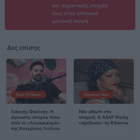
και σημαντικές στιγμές
τους στην ελληνική
μουσική σκηνή
Δες επίσης
Mad TV News
Μουσικά Νέα
Γιάννης Φακίνος: Η
Νέο album στα
άγνωστη ιστορία πίσω
σκαριά; Ο A$AP Rocky
από το «Λογαριασμό»
«πρόδωσε» τη Rihanna
της Κατερίνας Λιόλιου