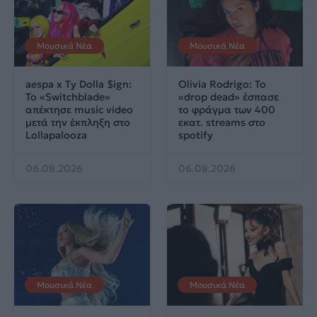
Μουσικά Νέα
Μουσικά Νέα
aespa x Ty Dolla $ign:
Olivia Rodrigo: To
Το «Switchblade»
«drop dead» έσπασε
απέκτησε music video
το φράγμα των 400
μετά την έκπληξη στο
εκατ. streams στο
Lollapalooza
spotify
06.08.2026
06.08.2026
Μουσικά Νέα
Μουσικά Νέα