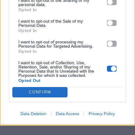
I want to opt-out of the Sharing of my
Έγινε εθνικό είδωλο φτάνοντας στον τ
ελικό της
personal data.
Opted In
9ης σεζόν του The Voice Belgique
, ενώ το EP της
«I’ll Be Okay» του 2023 την καθιέρωσε ως μια φωνή
I want to opt-out of the Sale of my
Personal Data.
που μάχεται για την αυτοπεποίθηση και τη
Opted In
γυναικεία ενδυνάμωση.
I want to opt-out of processing my
Personal Data for Targeted Advertising.
Opted In
I want to opt-out of Collection, Use,
Retention, Sale, and/or Sharing of my
Personal Data that Is Unrelated with the
Purposes for which it was collected.
Opted Out
CONFIRM
Data Deletion
Data Access
Privacy Policy