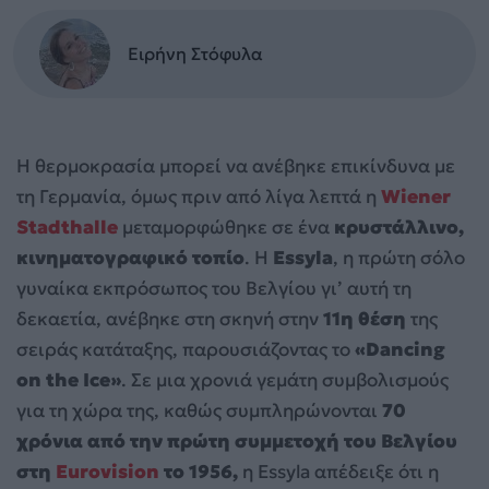
Ειρήνη Στόφυλα
Η θερμοκρασία μπορεί να ανέβηκε επικίνδυνα με
τη Γερμανία, όμως πριν από λίγα λεπτά η
Wiener
Stadthalle
μεταμορφώθηκε σε ένα
κρυστάλλινο,
κινηματογραφικό τοπίο
. Η
Essyla
, η πρώτη σόλο
γυναίκα εκπρόσωπος του Βελγίου γι’ αυτή τη
δεκαετία, ανέβηκε στη σκηνή στην
11η θέση
της
σειράς κατάταξης, παρουσιάζοντας το
«Dancing
on the Ice»
. Σε μια χρονιά γεμάτη συμβολισμούς
για τη χώρα της, καθώς συμπληρώνονται
70
χρόνια από την πρώτη συμμετοχή του Βελγίου
στη
Eurovision
το 1956,
η Essyla απέδειξε ότι η