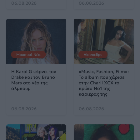
06.08.2026
06.08.2026
Μουσικά Νέα
Videoclips
Η Karol G φέρνει τον
«Music, Fashion, Film»:
Drake και τον Bruno
Το album που χάρισε
Mars στο νέο της
στην Charli XCX το
άλμπουμ
πρώτο No1 της
καριέρας της
06.08.2026
06.08.2026