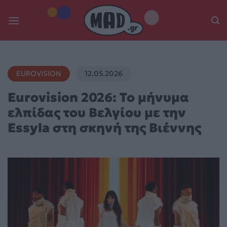
Skip
to
content
EUROVISION
12.05.2026
Eurovision 2026: Το μήνυμα
ελπίδας του Βελγίου με την
Essyla στη σκηνή της Βιέννης