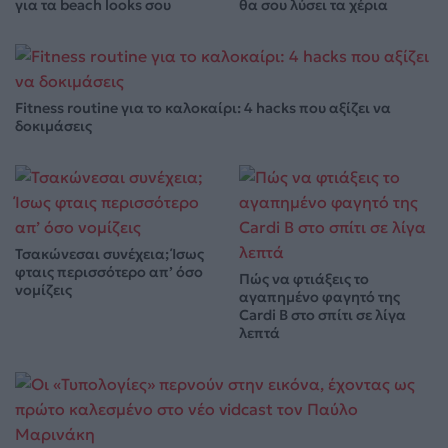
για τα beach looks σου
θα σου λύσει τα χέρια
Fitness routine για το καλοκαίρι: 4 hacks που αξίζει να
δοκιμάσεις
Τσακώνεσαι συνέχεια; Ίσως
φταις περισσότερο απ’ όσο
Πώς να φτιάξεις το
νομίζεις
αγαπημένο φαγητό της
Cardi B στο σπίτι σε λίγα
λεπτά