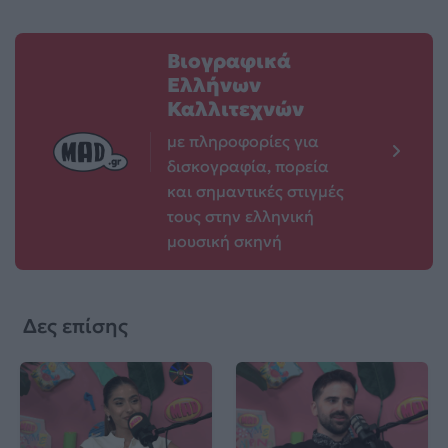
Βιογραφικά
Ελλήνων
Καλλιτεχνών
με πληροφορίες για
δισκογραφία, πορεία
και σημαντικές στιγμές
τους στην ελληνική
μουσική σκηνή
Δες επίσης