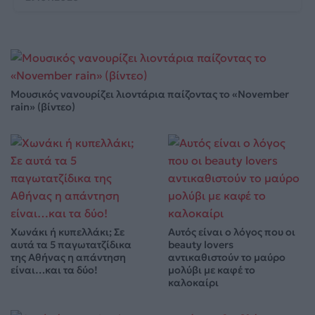
Μουσικός νανουρίζει λιοντάρια παίζοντας το «November
rain» (βίντεο)
Χωνάκι ή κυπελλάκι; Σε
Αυτός είναι ο λόγος που οι
αυτά τα 5 παγωτατζίδικα
beauty lovers
της Αθήνας η απάντηση
αντικαθιστούν το μαύρο
είναι…και τα δύο!
μολύβι με καφέ το
καλοκαίρι