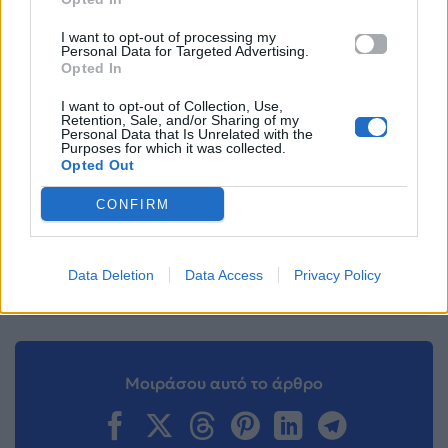
Για σχόλια, μηνύματα ή φωτογραφικό υλικό
σχετικά με το
Mad.gr
, επισκεφτείτε μας στο
I want to opt-out of processing my
Facebook
, επικοινωνήστε μέσω
Twitter
ή
Personal Data for Targeted Advertising.
Opted In
ακολουθήστε μας στο
Instagram
.
I want to opt-out of Collection, Use,
Antetokounmpo
Konnie Metaxa
Θέμης Γεωργαντάς
Retention, Sale, and/or Sharing of my
Personal Data that Is Unrelated with the
Purposes for which it was collected.
Opted Out
Ακολουθήστε το
Mad.gr στο Google
CONFIRM
News
Ακολουθήστε το
Data Deletion
Data Access
Privacy Policy
Mad.gr στο MSN
Μοιράσου αυτό το άρθρο