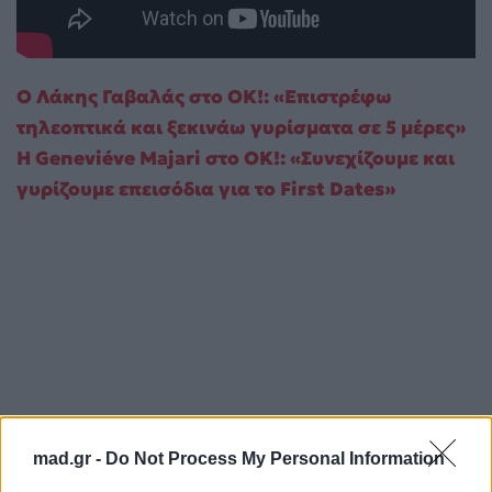
Ο Λάκης Γαβαλάς στο OK!: «Επιστρέφω
τηλεοπτικά και ξεκινάω γυρίσματα σε 5 μέρες»
Η Geneviéve Majari στο OK!: «Συνεχίζουμε και
γυρίζουμε επεισόδια για το First Dates»
mad.gr -
Do Not Process My Personal Information