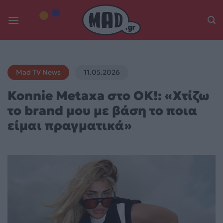
Skip
to
content
Mad TV News
11.05.2026
Konnie Metaxa στο OK!: «Χτίζω
το brand μου με βάση το ποια
είμαι πραγματικά»