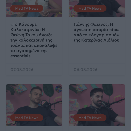
Mad TV News
Mad TV News
«Το Κάνουμε
Γιάννης Φακίνος: Η
Καλοκαιρινό»: Η
άγνωστη ιστορία πίσω
Θεώνη Τάκου άνοιξε
από το «Λογαριασμό»
την καλοκαιρινή της
της Κατερίνας Λιόλιου
τσάντα και αποκάλυψε
τα αγαπημένα της
essentials
07.08.2026
06.08.2026
Mad TV News
Mad TV News