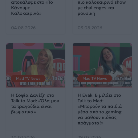
αποκάλυψε στο «Το
πιο καλοκαιρινό show
Κάνουμε
με challenges και
Καλοκαιρινό»
μουσική
04.08.2026
03.08.2026
Mad TV News
Mad TV News
H Σοφία Δανέζη στο
Η Evaki B μιλάει στο
Talk to Mad: «Όλα μου
Talk to Mad:
τα τραγούδια είναι
«Μπορούν τα παιδιά
βιωματικά»
μέσα από το gaming
να μάθουν κιόλας
πράγματα!»
30.07.2026
29.07.2026