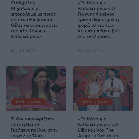
Ο Μιχάλης
«Το Κάνουμε
Μιχαλακίδης
Καλοκαιρινό»: Ο
αποκάλυψε με ποιον
Γιάννης Φακίνος
star του Hollywood
τραγούδησε πρώτη
θέλει να συνεργαστεί
φορά το νέο του
στο «Το Κάνουμε
κομμάτι «Ραντεβού
Καλοκαιρινό»
στο εκκλησάκι»
06.08.2026
05.08.2026
Mad TV News
Mad TV News
Τι δεν αποχωρίζεται
«Το Κάνουμε
ποτέ η Βάσια
Καλοκαιρινό»: Dat
Γκολφινοπούλου στην
Lilly και Vox The
παραλία; Όσα
Acapella Group στο