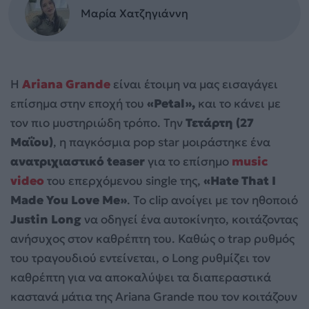
Μαρία Χατζηγιάννη
Η
Ariana Grande
είναι έτοιμη να μας εισαγάγει
επίσημα στην εποχή του
«Petal»,
και το κάνει με
τον πιο μυστηριώδη τρόπο. Την
Τετάρτη (27
Μαΐου)
, η παγκόσμια pop star μοιράστηκε ένα
ανατριχιαστικό teaser
για το επίσημο
music
video
του επερχόμενου single της,
«Hate That I
Made You Love Me»
. Το clip ανοίγει με τον ηθοποιό
Justin Long
να οδηγεί ένα αυτοκίνητο, κοιτάζοντας
ανήσυχος στον καθρέπτη του. Καθώς ο trap ρυθμός
του τραγουδιού εντείνεται, ο Long ρυθμίζει τον
καθρέπτη για να αποκαλύψει τα διαπεραστικά
καστανά μάτια της Ariana Grande που τον κοιτάζουν