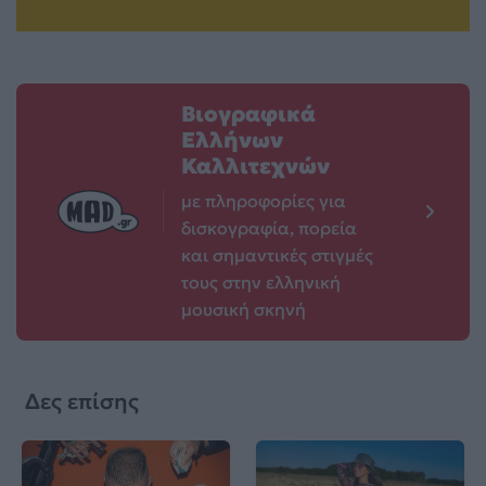
Βιογραφικά
Ελλήνων
Καλλιτεχνών
με πληροφορίες για
δισκογραφία, πορεία
και σημαντικές στιγμές
τους στην ελληνική
μουσική σκηνή
Δες επίσης