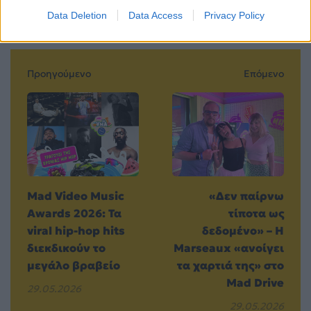
Data Deletion
Data Access
Privacy Policy
Προηγούμενο
Επόμενο
Mad Video Music
«Δεν παίρνω
Awards 2026: Τα
τίποτα ως
viral hip-hop hits
δεδομένο» – Η
διεκδικούν το
Marseaux «ανοίγει
μεγάλο βραβείο
τα χαρτιά της» στο
Mad Drive
29.05.2026
29.05.2026