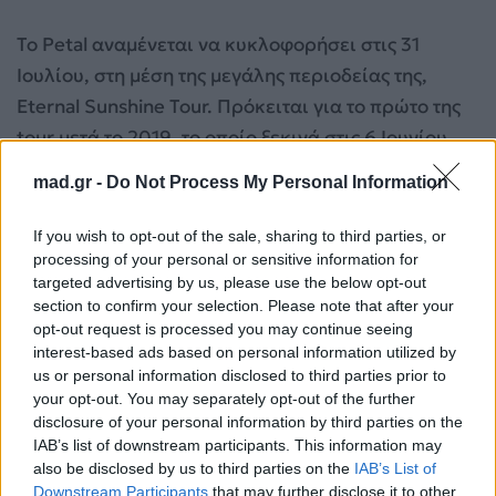
Το Petal αναμένεται να κυκλοφορήσει στις 31
Ιουλίου, στη μέση της μεγάλης περιοδείας της,
Eternal Sunshine Tour. Πρόκειται για το πρώτο της
tour μετά το 2019, το οποίο ξεκινά στις 6 Ιουνίου
από την Oakland Arena της Καλιφόρνια και θα
mad.gr -
Do Not Process My Personal Information
περιλαμβάνει 41 σταθμούς σε Βόρεια Αμερική και
Ευρώπη, ολοκληρώνοντας τον κύκλο του με 10
If you wish to opt-out of the sale, sharing to third parties, or
sold-out συναυλίες στο London O2 Arena.
processing of your personal or sensitive information for
targeted advertising by us, please use the below opt-out
section to confirm your selection. Please note that after your
«Τι θέλω εγώ με σένα»: Το teaser για το νέο
opt-out request is processed you may continue seeing
τραγούδι του Γιώργου Σαμπάνη που ήδη
interest-based ads based on personal information utilized by
us or personal information disclosed to third parties prior to
συζητιέται
your opt-out. You may separately opt-out of the further
Ποιο ήταν το πιο εκρηκτικό performance της
disclosure of your personal information by third parties on the
Άννας Βίσση στα MAD VMA;
IAB’s list of downstream participants. This information may
also be disclosed by us to third parties on the
IAB’s List of
Downstream Participants
that may further disclose it to other
Για σχόλια, μηνύματα ή φωτογραφικό υλικό