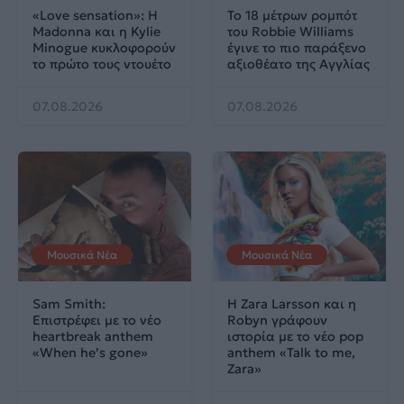
«Love sensation»: Η
Το 18 μέτρων ρομπότ
Madonna και η Kylie
του Robbie Williams
Minogue κυκλοφορούν
έγινε το πιο παράξενο
το πρώτο τους ντουέτο
αξιοθέατο της Αγγλίας
07.08.2026
07.08.2026
Μουσικά Νέα
Μουσικά Νέα
Sam Smith:
Η Zara Larsson και η
Επιστρέφει με το νέο
Robyn γράφουν
heartbreak anthem
ιστορία με το νέο pop
«When he’s gone»
anthem «Talk to me,
Zara»