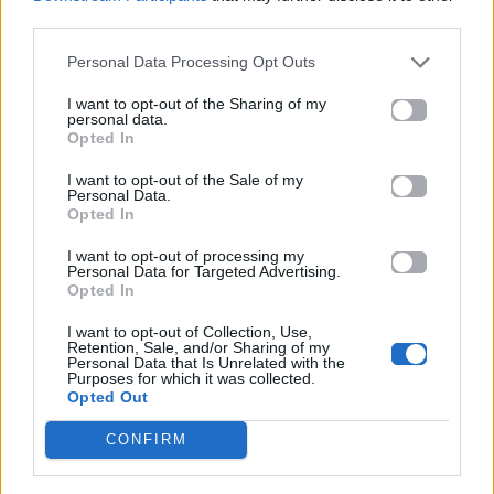
third parties.
σχετικά με το
Mad.gr
, επισκεφτείτε μας στο
Facebook
, επικοινωνήστε μέσω
Twitter
ή
Personal Data Processing Opt Outs
ακολουθήστε μας στο
Instagram
.
I want to opt-out of the Sharing of my
personal data.
Ariana Grande
Hate That I Made You Love Me
Petal
Opted In
μουσική
I want to opt-out of the Sale of my
Personal Data.
Ακολουθήστε το
Opted In
Mad.gr στο Google
News
I want to opt-out of processing my
Personal Data for Targeted Advertising.
Opted In
Ακολουθήστε το
I want to opt-out of Collection, Use,
Mad.gr στο MSN
Retention, Sale, and/or Sharing of my
Personal Data that Is Unrelated with the
Purposes for which it was collected.
Opted Out
CONFIRM
Μοιράσου αυτό το άρθρο