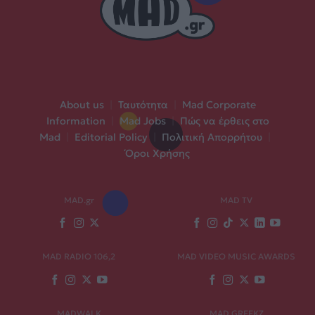
About us
|
Ταυτότητα
|
Mad Corporate
Information
|
Mad Jobs
|
Πώς να έρθεις στο
Mad
|
Editorial Policy
|
Πολιτική Απορρήτου
|
Όροι Χρήσης
MAD.gr
MAD TV
MAD RADIO 106,2
MAD VIDEO MUSIC AWARDS
MADWALK
MAD GREEKZ