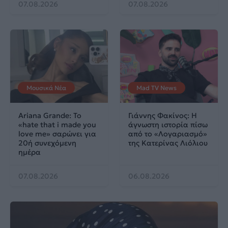
07.08.2026
07.08.2026
Μουσικά Νέα
Mad TV News
Ariana Grande: Το
Γιάννης Φακίνος: Η
«hate that i made you
άγνωστη ιστορία πίσω
love me» σαρώνει για
από το «Λογαριασμό»
20ή συνεχόμενη
της Κατερίνας Λιόλιου
ημέρα
07.08.2026
06.08.2026