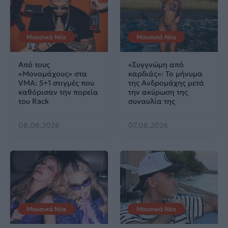
Μουσικά Νέα
Μουσικά Νέα
Από τους
«Συγγνώμη από
«Μονομάχους» στα
καρδιάς»: Το μήνυμα
VMA: 5+1 στιγμές που
της Ανδρομάχης μετά
καθόρισαν την πορεία
την ακύρωση της
του Rack
συναυλία της
08.08.2026
07.08.2026
Μουσικά Νέα
Μουσικά Νέα