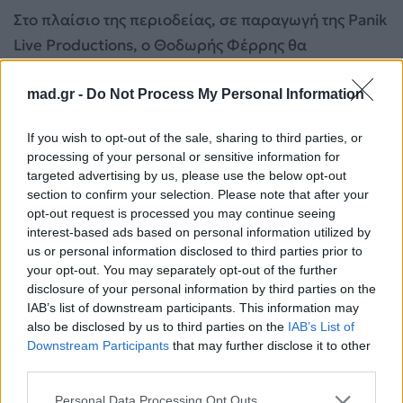
Στο πλαίσιο της περιοδείας, σε παραγωγή της Panik
Live Productions, ο Θοδωρής Φέρρης θα
ταξιδέψει
έως και τις αρχές Σεπτεμβρίου σε
γήπεδα και μεγάλα θέατρα σε όλη την Ελλάδα
.
mad.gr -
Do Not Process My Personal Information
Εισιτήρια:
https://www.more.com/gr-
If you wish to opt-out of the sale, sharing to third parties, or
processing of your personal or sensitive information for
el/tickets/music/thodoris-ferris-summer-tour-
targeted advertising by us, please use the below opt-out
2026
section to confirm your selection. Please note that after your
opt-out request is processed you may continue seeing
Για σχόλια, μηνύματα ή φωτογραφικό υλικό
interest-based ads based on personal information utilized by
us or personal information disclosed to third parties prior to
σχετικά με το
Mad.gr
, επισκεφτείτε μας στο
your opt-out. You may separately opt-out of the further
Facebook
, επικοινωνήστε μέσω
Twitter
ή
disclosure of your personal information by third parties on the
ακολουθήστε μας στο
Instagram
.
IAB’s list of downstream participants. This information may
also be disclosed by us to third parties on the
IAB’s List of
Θοδωρής Φέρρης
Κατράκειο Θέατρο Νίκαιας
μουσική
Downstream Participants
that may further disclose it to other
ΣΥΝΑΥΛΙΑ
third parties.
Personal Data Processing Opt Outs