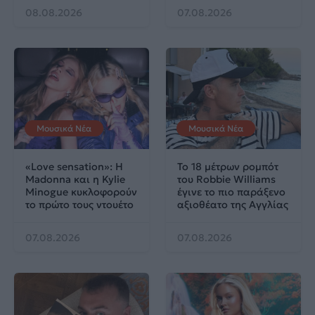
08.08.2026
07.08.2026
Μουσικά Νέα
Μουσικά Νέα
«Love sensation»: Η
Το 18 μέτρων ρομπότ
Madonna και η Kylie
του Robbie Williams
Minogue κυκλοφορούν
έγινε το πιο παράξενο
το πρώτο τους ντουέτο
αξιοθέατο της Αγγλίας
07.08.2026
07.08.2026