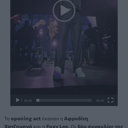
00:00
00:42
To
opening act
έκαναν η
Αφροδίτη
Χατζημηνά
και η
Foxy Lee
. Οι
δύο συναυλίες της