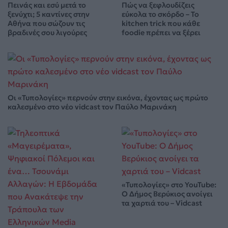
Πεινάς και εσύ μετά το
Πώς να ξεφλουδίζεις
ξενύχτι; 5 καντίνες στην
εύκολα το σκόρδο – Το
Αθήνα που σώζουν τις
kitchen trick που κάθε
βραδινές σου λιγούρες
foodie πρέπει να ξέρει
Οι «Τυπολογίες» περνούν στην εικόνα, έχοντας ως πρώτο
καλεσμένο στο νέο vidcast τον Παύλο Μαρινάκη
«Τυπολογίες» στο YouTube:
Ο Δήμος Βερύκιος ανοίγει
τα χαρτιά του – Vidcast