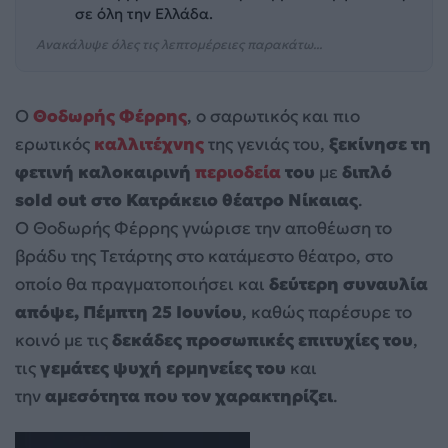
σε όλη την Ελλάδα.
Ανακάλυψε όλες τις λεπτομέρειες παρακάτω...
Ο
Θοδωρής Φέρρης
, o σαρωτικός και πιο
ερωτικός
καλλιτέχνης
της γενιάς του,
ξεκίνησε τη
φετινή καλοκαιρινή
περιοδεία
του
με
διπλό
sold out στο Κατράκειο θέατρο Νίκαιας
.
Ο Θοδωρής Φέρρης γνώρισε την αποθέωση το
βράδυ της Τετάρτης στο κατάμεστο θέατρο, στο
οποίο θα πραγματοποιήσει και
δεύτερη συναυλία
απόψε, Πέμπτη 25 Ιουνίου
, καθώς παρέσυρε το
κοινό με τις
δεκάδες προσωπικές επιτυχίες του
,
τις
γεμάτες ψυχή ερμηνείες του
και
την
αμεσότητα που τον χαρακτηρίζει
.