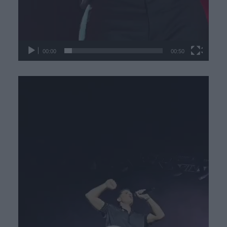
00:00
00:50
Πρόγραμμα
Αναπαραγωγής
Βίντεο