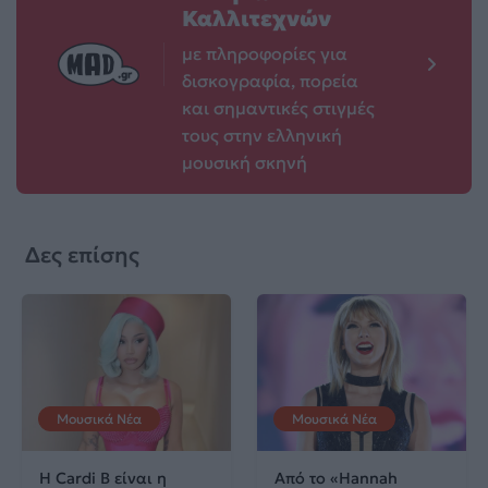
Καλλιτεχνών
με πληροφορίες για
δισκογραφία, πορεία
και σημαντικές στιγμές
τους στην ελληνική
μουσική σκηνή
Δες επίσης
Μουσικά Νέα
Μουσικά Νέα
Η Cardi B είναι η
Από το «Hannah