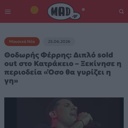
Skip
to
content
Μουσικά Νέα
25.06.2026
Θοδωρής Φέρρης: Διπλό sold
out στο Κατράκειο – Ξεκίνησε η
περιοδεία «Όσο θα γυρίζει η
γη»