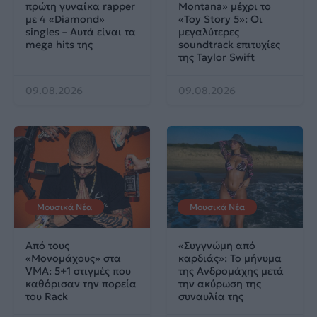
πρώτη γυναίκα rapper
Montana» μέχρι το
με 4 «Diamond»
«Toy Story 5»: Οι
singles – Αυτά είναι τα
μεγαλύτερες
mega hits της
soundtrack επιτυχίες
της Taylor Swift
09.08.2026
09.08.2026
Μουσικά Νέα
Μουσικά Νέα
Από τους
«Συγγνώμη από
«Μονομάχους» στα
καρδιάς»: Το μήνυμα
VMA: 5+1 στιγμές που
της Ανδρομάχης μετά
καθόρισαν την πορεία
την ακύρωση της
του Rack
συναυλία της