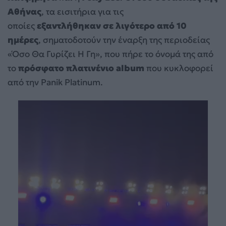
Αθήνας
, τα εισιτήρια για τις
οποίες
εξαντλήθηκαν σε λιγότερο από 10
ημέρες
, σηματοδοτούν την έναρξη της περιοδείας
«Όσο Θα Γυρίζει Η Γη», που πήρε το όνομά της από
το
πρόσφατο πλατινένιο album
που κυκλοφορεί
από την Panik Platinum.
Πρόγραμμα
Αναπαραγωγής
Βίντεο