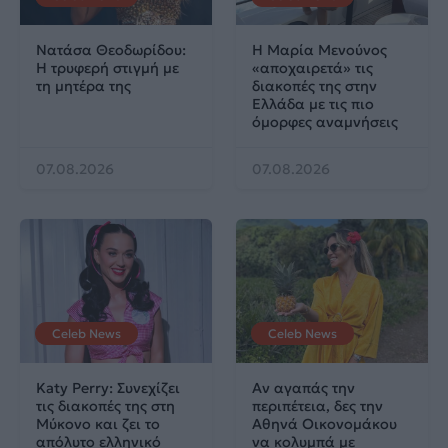
Νατάσα Θεοδωρίδου:
Η Μαρία Μενούνος
Η τρυφερή στιγμή με
«αποχαιρετά» τις
τη μητέρα της
διακοπές της στην
Ελλάδα με τις πιο
όμορφες αναμνήσεις
07.08.2026
07.08.2026
Celeb News
Celeb News
Katy Perry: Συνεχίζει
Αν αγαπάς την
τις διακοπές της στη
περιπέτεια, δες την
Μύκονο και ζει το
Αθηνά Οικονομάκου
απόλυτο ελληνικό
να κολυμπά με