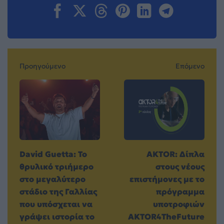
Προηγούμενο
Επόμενο
David Guetta: Το
AKTOR: Δίπλα
θρυλικό τριήμερο
στους νέους
στο μεγαλύτερο
επιστήμονες με το
στάδιο της Γαλλίας
πρόγραμμα
που υπόσχεται να
υποτροφιών
γράψει ιστορία το
AKTOR4TheFuture