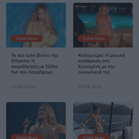
Celeb News
Celeb News
Το πιο cute βίντεο της
Καλομοίρα: Η μαγική
Rihanna: Η
απόδραση στη
παρεξήγηση με Γάλλο
Σαντορίνη με την
fan που λατρέψαμε
οικογένειά της
07.08.2026
07.08.2026
Celeb News
Celeb News