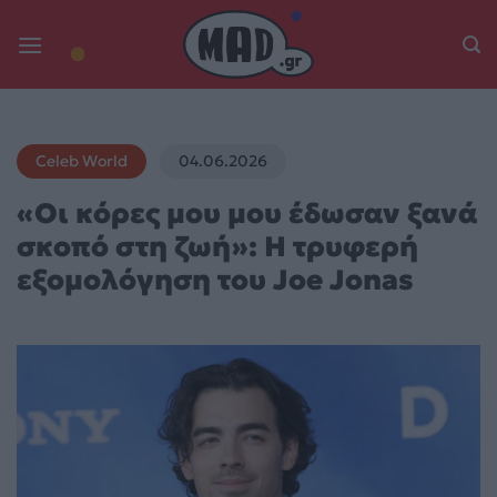
Skip
to
content
Celeb World
04.06.2026
«Οι κόρες μου μου έδωσαν ξανά
σκοπό στη ζωή»: Η τρυφερή
εξομολόγηση του Joe Jonas