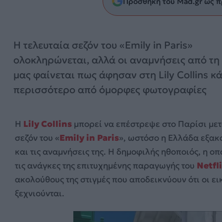
Προσθήκη του Mad.gr ως π
Η τελευταία σεζόν του «Emily in Paris»
ολοκληρώνεται, αλλά οι αναμνήσεις από τ
μας φαίνεται πως άφησαν στη Lily Collins κά
περισσότερο από όμορφες φωτογραφίες
Η
Lily Collins
μπορεί να επέστρεψε στο Παρίσι με
σεζόν του «
Emily in Paris
», ωστόσο η Ελλάδα εξακο
και τις αναμνήσεις της. Η δημοφιλής ηθοποιός, η ο
τις ανάγκες της επιτυχημένης παραγωγής του
Netfl
ακολούθους της στιγμές που αποδεικνύουν ότι οι ε
ξεχνιούνται.