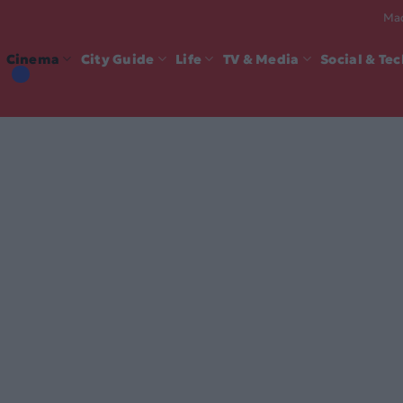
Mad
Cinema
City Guide
Life
TV & Media
Social & Te