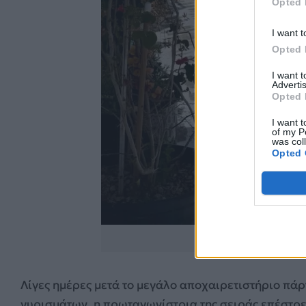
Opted 
I want t
Opted 
I want 
Advertis
Opted 
I want t
of my P
was col
Opted 
https://www.instagr
Λίγες ημέρες μετά το μεγάλο αποχαιρετιστήριο πάρ
γυρισμάτων, η πρωταγωνίστρια της σειράς επέστρε