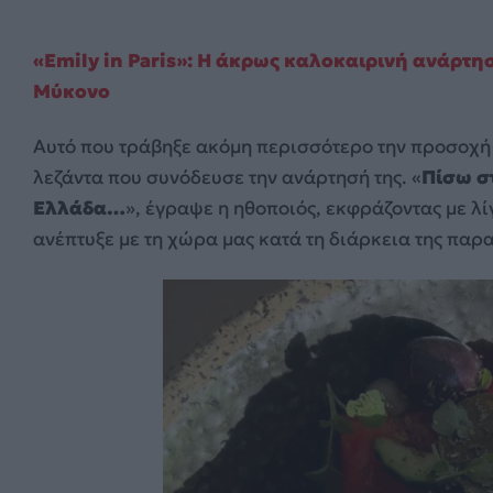
«Emily in Paris»: Η άκρως καλοκαιρινή ανάρτη
Μύκονο
Αυτό που τράβηξε ακόμη περισσότερο την προσοχή 
λεζάντα που συνόδευσε την ανάρτησή της. «
Πίσω σ
Ελλάδα…
», έγραψε η ηθοποιός, εκφράζοντας με λί
ανέπτυξε με τη χώρα μας κατά τη διάρκεια της παρα