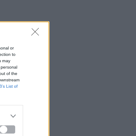
sonal or
ection to
ou may
 personal
out of the
 downstream
B’s List of