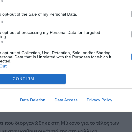
In
o opt-out of the Sale of my Personal Data.
In
to opt-out of processing my Personal Data for Targeted
ing.
In
o opt-out of Collection, Use, Retention, Sale, and/or Sharing
ersonal Data that Is Unrelated with the Purposes for which it
lected.
Out
CONFIRM
Data Deletion
Data Access
Privacy Policy
am.com/lilyjcollins/
τι που διοργανώθηκε στη Μύκονο για το τέλος των
ψε στην καθημερινότητά της στη γαλλική