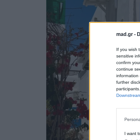
mad.gr -
D
If you wish 
sensitive in
confirm you
continue se
information 
further disc
participants
Downstream 
Persona
I want t