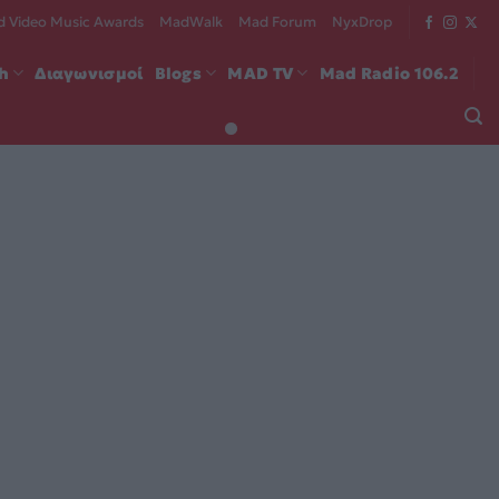
 Video Music Awards
MadWalk
Mad Forum
NyxDrop
ch
Διαγωνισμοί
Blogs
MAD TV
Mad Radio 106.2