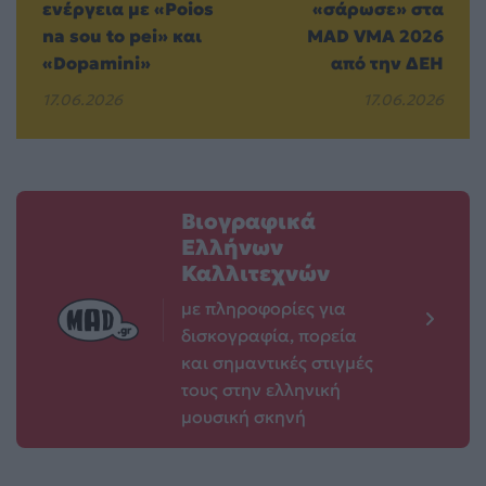
ενέργεια με «Poios
«σάρωσε» στα
na sou to pei» και
MAD VMA 2026
«Dopamini»
από την ΔΕΗ
17.06.2026
17.06.2026
Βιογραφικά
Ελλήνων
Καλλιτεχνών
με πληροφορίες για
δισκογραφία, πορεία
και σημαντικές στιγμές
τους στην ελληνική
μουσική σκηνή