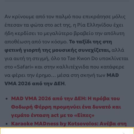
Αν κρίνουμε από τον παλμό που επικράτησε μόλις
έπεσαν τα φώτα στο act της, η Ρία Ελληνίδου έχει
ήδη κερδίσει το μεγαλύτερο βραβείο την απόλυτη
αποθέωση από τον κόσμο.
Το ταξίδι της στη
φετινή γιορτή της μουσικής συνεχίζεται,
αλλά
για αυτή τη στιγμή, όλο το Tae Kwon Do υποκλίνεται
στο «Safari» και στην καλλιτέχνιδα που κατάφερε
να φέρει την έρημο… μέσα στη σκηνή των
MAD
VMA 2026 από την ΔΕΗ
.
MAD VMA 2026 από την ΔΕΗ: Η πρόβα του
Θοδωρή Φέρρη προμηνύει ένα δυνατό και
γεμάτο ένταση act με το «Είπες»
Karaoke MADness by Kotsovolos: Ανέβα στη
σκηνή της Κωτσόβολος και κέρδισε τις