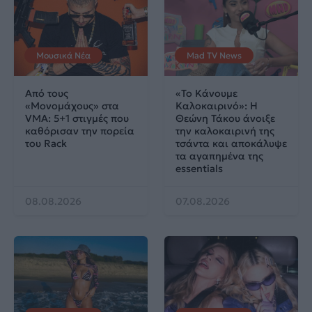
Μουσικά Νέα
Mad TV News
Από τους
«Το Κάνουμε
«Μονομάχους» στα
Καλοκαιρινό»: Η
VMA: 5+1 στιγμές που
Θεώνη Τάκου άνοιξε
καθόρισαν την πορεία
την καλοκαιρινή της
του Rack
τσάντα και αποκάλυψε
τα αγαπημένα της
essentials
08.08.2026
07.08.2026