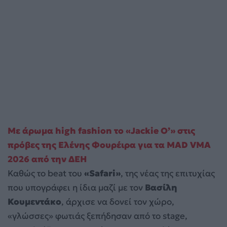
Με άρωμα high fashion το «Jackie O’» στις
πρόβες της Ελένης Φουρέιρα για τα MAD VMA
2026 από την ΔΕΗ
Καθώς το beat του
«Safari»
, της νέας της επιτυχίας
που υπογράφει η ίδια μαζί με τον
Βασίλη
Κουμεντάκο
, άρχισε να δονεί τον χώρο,
«γλώσσες» φωτιάς ξεπήδησαν από το stage,