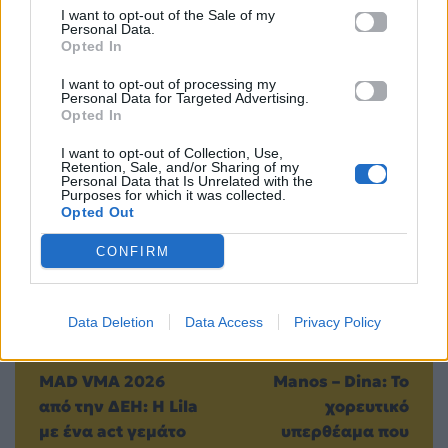
I want to opt-out of the Sale of my
Personal Data.
Opted In
Μοιράσου αυτό το άρθρο
I want to opt-out of processing my
Personal Data for Targeted Advertising.
Opted In
I want to opt-out of Collection, Use,
Retention, Sale, and/or Sharing of my
Personal Data that Is Unrelated with the
Purposes for which it was collected.
Προηγούμενο
Επόμενο
Opted Out
CONFIRM
Data Deletion
Data Access
Privacy Policy
MAD VMA 2026
Manos – Dina: Το
από την ΔΕΗ: Η Lila
χορευτικό
με ένα act γεμάτο
υπερθέαμα που