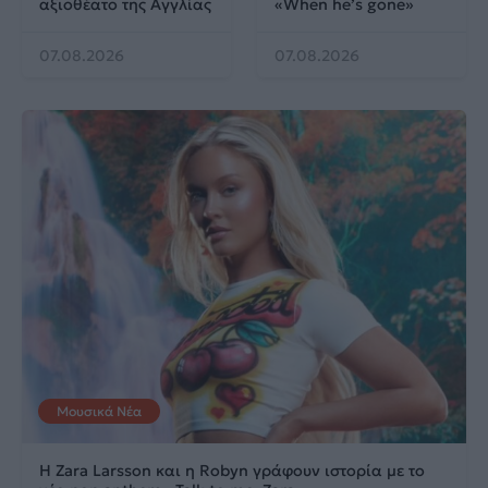
αξιοθέατο της Αγγλίας
«When he’s gone»
07.08.2026
07.08.2026
Μουσικά Νέα
Η Zara Larsson και η Robyn γράφουν ιστορία με το