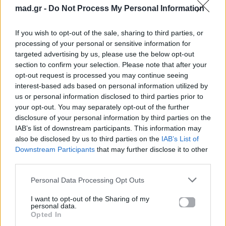
mad.gr -
Do Not Process My Personal Information
καλοκαιρινές διακοπές για σένα και την
παρέα σου
If you wish to opt-out of the sale, sharing to third parties, or
processing of your personal or sensitive information for
Για σχόλια, μηνύματα ή φωτογραφικό υλικό
targeted advertising by us, please use the below opt-out
σχετικά με το
Mad.gr
, επισκεφτείτε μας στο
section to confirm your selection. Please note that after your
Facebook
, επικοινωνήστε μέσω
Twitter
ή
opt-out request is processed you may continue seeing
interest-based ads based on personal information utilized by
ακολουθήστε μας στο
Instagram
.
us or personal information disclosed to third parties prior to
your opt-out. You may separately opt-out of the further
Mad VMA
MAD VMA 2026
MAD VMA 2026 από την ΔΕΗ
disclosure of your personal information by third parties on the
Ρία Ελληνίδου
IAB’s list of downstream participants. This information may
also be disclosed by us to third parties on the
IAB’s List of
Ακολουθήστε το
Downstream Participants
that may further disclose it to other
Mad.gr στο Google
third parties.
News
Personal Data Processing Opt Outs
Ακολουθήστε το
I want to opt-out of the Sharing of my
Mad.gr στο MSN
personal data.
Opted In