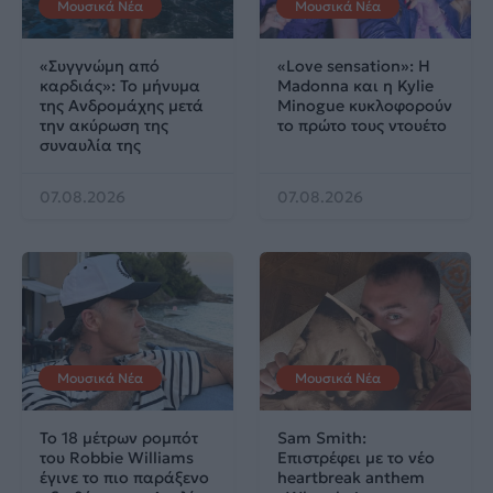
Μουσικά Νέα
Μουσικά Νέα
«Συγγνώμη από
«Love sensation»: Η
καρδιάς»: Το μήνυμα
Madonna και η Kylie
της Ανδρομάχης μετά
Minogue κυκλοφορούν
την ακύρωση της
το πρώτο τους ντουέτο
συναυλία της
07.08.2026
07.08.2026
Μουσικά Νέα
Μουσικά Νέα
Το 18 μέτρων ρομπότ
Sam Smith:
του Robbie Williams
Επιστρέφει με το νέο
έγινε το πιο παράξενο
heartbreak anthem