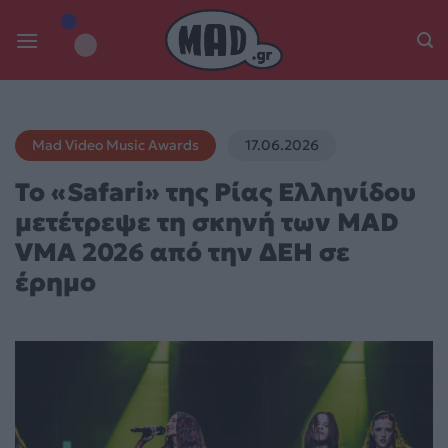
Skip
to
content
Mad Video Music Awards
17.06.2026
Το «Safari» της Ρίας Ελληνίδου
μετέτρεψε τη σκηνή των MAD
VMA 2026 από την ΔΕΗ σε
έρημο