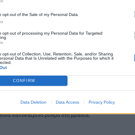
In
o opt-out of the Sale of my Personal Data.
In
to opt-out of processing my Personal Data for Targeted
ing.
In
o opt-out of Collection, Use, Retention, Sale, and/or Sharing
ersonal Data that Is Unrelated with the Purposes for which it
lected.
Out
ς και Δέσποινα Βανδή
CONFIRM
κηνή, ξέρεις ήδη ότι τα MAD VMA δεν είναι απλώς
 φεστιβάλ, όπου τα τραγούδια αποκτούν νέα ζωή
Data Deletion
Data Access
Privacy Policy
υνεργασίες που συχνά γίνονται viral. Σε αυτό το
ντονα καλοκαιρινό ρυθμό στη βραδιά.