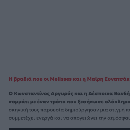
Η βραδιά που οι Melisses και η Μαίρη Συνατσά
Ο Κωνσταντίνος Αργυρός και η Δέσποινα Βανδή
κομμάτι με έναν τρόπο που ξεσήκωσε ολόκληρο
σκηνική τους παρουσία δημιούργησαν μια στιγμή π
συμμετέχει ενεργά και να απογειώνει την ατμόσφα