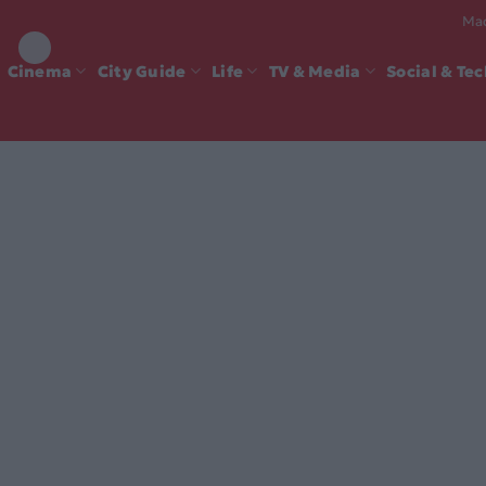
Mad
Cinema
City Guide
Life
TV & Media
Social & Te