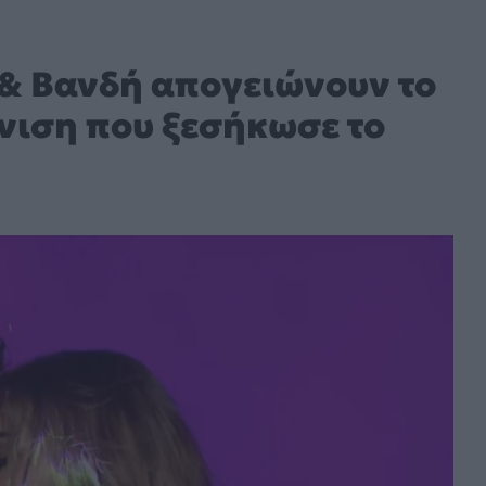
& Βανδή απογειώνουν το
νιση που ξεσήκωσε το