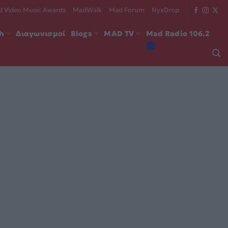
 Video Music Awards
MadWalk
Mad Forum
NyxDrop
ch
Διαγωνισμοί
Blogs
MAD TV
Mad Radio 106.2