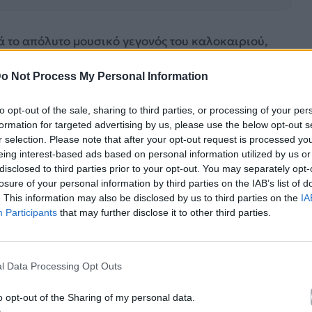
ά το απόλυτο μουσικό γεγονός του καλοκαιριού,
ντιούνται σε μια σκηνή γεμάτη ενέργεια, εκπλήξεις
o Not Process My Personal Information
τά. Σε ένα show που κάθε χρόνο ανεβάζει τον πήχη,
έσποινας Βανδή
ξεχώρισε ως μία από τις πιο
to opt-out of the sale, sharing to third parties, or processing of your per
formation for targeted advertising by us, please use the below opt-out s
r selection. Please note that after your opt-out request is processed y
eing interest-based ads based on personal information utilized by us or
disclosed to third parties prior to your opt-out. You may separately opt-
losure of your personal information by third parties on the IAB’s list of
. This information may also be disclosed by us to third parties on the
IA
Participants
that may further disclose it to other third parties.
l Data Processing Opt Outs
o opt-out of the Sharing of my personal data.