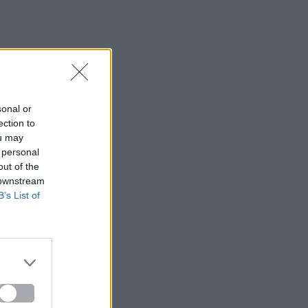
sonal or
ection to
ou may
 personal
out of the
 downstream
B’s List of