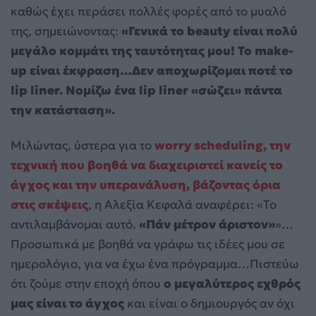
καθώς έχει περάσει πολλές φορές από το μυαλό
της, σημειώνοντας:
«Γενικά το beauty είναι πολύ
μεγάλο κομμάτι της ταυτότητας μου! Το make-
up είναι έκφραση…Δεν αποχωρίζομαι ποτέ το
lip liner. Νομίζω ένα lip liner «σώζει» πάντα
την κατάσταση».
Μιλώντας, ύστερα για το
worry scheduling, την
τεχνική που βοηθά να διαχειριστεί κανείς το
άγχος και την υπερανάλυση, βάζοντας όρια
στις σκέψεις
, η Αλεξία Κεφαλά αναφέρει: «Το
αντιλαμβάνομαι αυτό.
«Πάν μέτρον άριστον»
»…
Προσωπικά με βοηθά να γράφω τις ιδέες μου σε
ημερολόγιο, για να έχω ένα πρόγραμμα…Πιστεύω
ότι ζούμε στην εποχή όπου
ο μεγαλύτερος εχθρός
μας είναι το άγχος
και είναι ο δημιουργός αν όχι