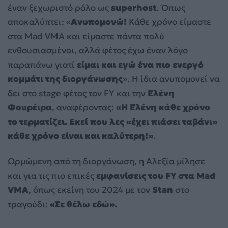
έναν ξεχωριστό ρόλο ως
superhost
. Όπως
αποκαλύπτει: «
Ανυπομονώ!
Κάθε χρόνο είμαστε
στα Mad VMA και είμαστε πάντα πολύ
ενθουσιασμένοι, αλλά φέτος έχω έναν λόγο
παραπάνω γιατί
είμαι και εγώ ένα πιο ενεργό
κομμάτι της διοργάνωσης
». Η ίδια ανυπομονεί να
δει στο stage φέτος τον FY και την
Ελένη
Φουρέιρα
, αναφέροντας:
«Η Ελένη κάθε χρόνο
το τερματίζει. Εκεί που λες «έχει πιάσει ταβάνι»
κάθε χρόνο είναι και καλύτερη!»
.
Ωρμώμενη από τη διοργάνωση, η Αλεξία μίλησε
και για τις πιο επικές
εμφανίσεις του FY στα Mad
VMA
, όπως εκείνη του 2024 με τον
Stan
στο
τραγούδι:
«Σε θέλω εδώ».