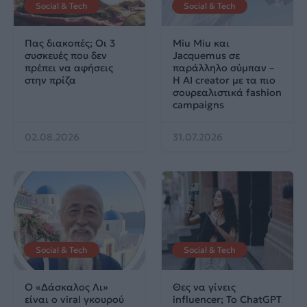
Social & Tech
Social & Tech
Πας διακοπές; Οι 3
Miu Miu και
συσκευές που δεν
Jacquemus σε
πρέπει να αφήσεις
παράλληλο σύμπαν –
στην πρίζα
Η AI creator με τα πιο
σουρεαλιστικά fashion
campaigns
02.08.2026
31.07.2026
Social & Tech
Social & Tech
Ο «Δάσκαλος Λι»
Θες να γίνεις
είναι ο viral γκουρού
influencer; Το ChatGPT