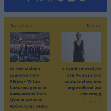
Προηγούμενο
Επόμενο
Οι Iron Maiden
Η Fendi επιστρέφει
έρχονται στην
στη Ρώμη με ένα
Αθήνα – 10 fun
couture show που
facts που μόνοι οι
σηματοδοτεί μια
πραγματικοί fans
νέα εποχή
ξέρουν για τους
11.05.2026
θρύλους της heavy