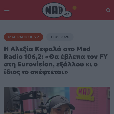
Skip
to
content
MAD RADIO 106.2
11.05.2026
Η Αλεξία Κεφαλά στο Mad
Radio 106,2: «Θα έβλεπα τον FY
στη Eurovision, εξάλλου κι ο
ίδιος το σκέφτεται»