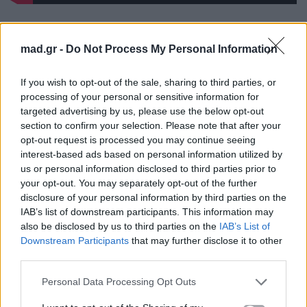
Συνεχίζοντας τη συζήτηση, σε ένα από τα πιο hot
topic θέματα της εβδομάδας, τη
Eurovision
, η
mad.gr -
Do Not Process My Personal Information
Αλεξία δήλωσε την στήριξή της προς τον
Ακύλα
και
If you wish to opt-out of the sale, sharing to third parties, or
το
«Ferto»
, τονίζοντας:
«Θεωρώ ότι θα τα πάει
processing of your personal or sensitive information for
πολύ καλά! Πιστεύω ότι θα έχει απήχηση στο
targeted advertising by us, please use the below opt-out
ευρωπαϊκό κοινό».
Ακόμα, σημείωσε:
«Θα
section to confirm your selection. Please note that after your
opt-out request is processed you may continue seeing
έβλεπα τον FY στη Eurovision. Ο Φίλιππος (FY)
interest-based ads based on personal information utilized by
είχε πει ότι θα μπορούσε να πάει, πολύ πριν το
us or personal information disclosed to third parties prior to
«δω» εγώ»
.
your opt-out. You may separately opt-out of the further
disclosure of your personal information by third parties on the
IAB’s list of downstream participants. This information may
Ως προς τα θέματα που ξεχώρισαν στο
Mad.gr
,
ο
also be disclosed by us to third parties on the
IAB’s List of
Harry Styles κυκλοφόρησε το πιο αισθησιακό
Downstream Participants
that may further disclose it to other
teaser της χρονιάς, το «Dance No More»
και
third parties.
κατάφερε να γίνει viral. Για την Αλεξία ο Harry
Personal Data Processing Opt Outs
Styles βρίσκεται σε μία πιο «πειραματική φάση»