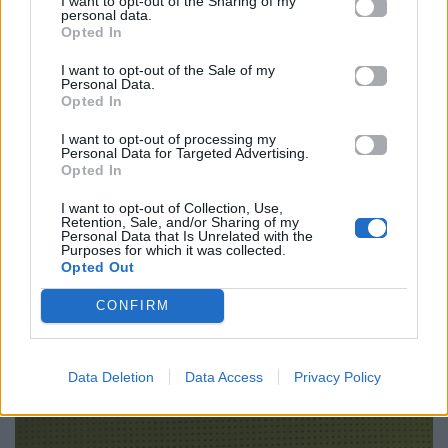
I want to opt-out of the Sharing of my
της καριέρας του, αποτελώντας μουσικό
personal data.
φαινόμενο.
Opted In
I want to opt-out of the Sale of my
Με αφορμή αυτό, η ίδια ανέφερε ότι:
«Η εικόνα
Personal Data.
Opted In
και η αισθητική ενός καλλιτέχνη είναι
δήλωση!…Εγώ κάνω δήλωση και με την εικόνα
I want to opt-out of processing my
Personal Data for Targeted Advertising.
μου».
Παράλληλα, αναφορικά με το πώς την
Opted In
αντιλάμβάνεται ο κόσμος σημειώσε:
«Ο κόσμος
I want to opt-out of Collection, Use,
δεν αντιλαμβάνεται ότι ο καθένας μας είναι μια
Retention, Sale, and/or Sharing of my
Personal Data that Is Unrelated with the
πολυδιάσταση οντότητα
…Όλοι είμαστε
Purposes for which it was collected.
Opted Out
πολυδιάστατοι και ελέυθεροι να εκφράζουμε όλες
τις ταυτότητές μας, ανάλογα με το πότε το
CONFIRM
νιώθουμε».
Data Deletion
Data Access
Privacy Policy