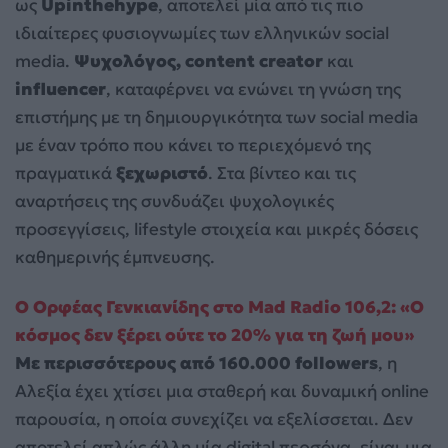
ως
Upinthehype
, αποτελεί μία από τις πιο
ιδιαίτερες φυσιογνωμίες των ελληνικών social
media.
Ψυχολόγος, content creator
και
influencer
, καταφέρνει να ενώνει τη γνώση της
επιστήμης με τη δημιουργικότητα των social media
με έναν τρόπο που κάνει το περιεχόμενό της
πραγματικά
ξεχωριστό
. Στα βίντεο και τις
αναρτήσεις της συνδυάζει ψυχολογικές
προσεγγίσεις, lifestyle στοιχεία και μικρές δόσεις
καθημερινής έμπνευσης.
Ο Ορφέας Γενκιανίδης στο Mad Radio 106,2: «Ο
κόσμος δεν ξέρει ούτε το 20% για τη ζωή μου»
Με περισσότερους από 160.000 followers
, η
Αλεξία έχει χτίσει μια σταθερή και δυναμική online
παρουσία, η οποία συνεχίζει να εξελίσσεται. Δεν
αποτελεί απλώς άλλη μία digital περσόνα, είναι μια