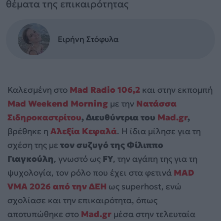
θέματα της επικαιρότητας
Ειρήνη Στόφυλα
Καλεσμένη στο
Mad Radio 106,2
και στην εκπομπή
Mad Weekend Morning
με την
Νατάσσα
Σιδηροκαστρίτου
, Διευθύντρια του
Mad.gr
,
βρέθηκε η
Αλεξία Κεφαλά
. Η ίδια μίλησε για τη
σχέση της με
τον συζυγό της Φίλιππο
Γιαγκούλη
, γνωστό ως
FY
, την αγάπη της για τη
ψυχολογία, τον ρόλο που έχει στα φετινά
MAD
VMA 2026 από την ΔΕΗ
ως superhost, ενώ
σχολίασε και την επικαιρότητα, όπως
αποτυπώθηκε στο
Mad.gr
μέσα στην τελευταία