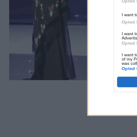
Opted 
I want t
Opted 
I want 
Advertis
Opted 
I want t
of my P
was col
Opted 