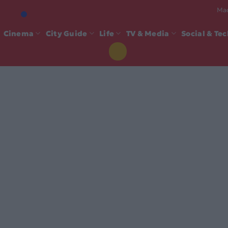
Mad
Cinema
City Guide
Life
TV & Media
Social & Te