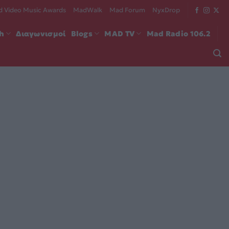
 Video Music Awards
MadWalk
Mad Forum
NyxDrop
ch
Διαγωνισμοί
Blogs
MAD TV
Mad Radio 106.2