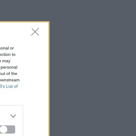
sonal or
ection to
ou may
 personal
out of the
 downstream
B’s List of