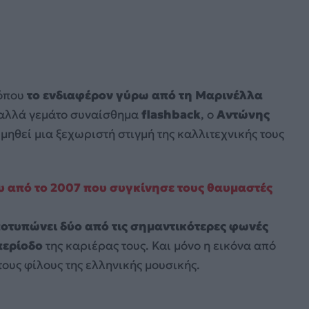
 όπου
το ενδιαφέρον γύρω από τη Μαρινέλλα
 αλλά γεμάτο συναίσθημα
flashback
, ο
Αντώνης
μηθεί μια ξεχωριστή στιγμή της καλλιτεχνικής τους
ου από το 2007 που συγκίνησε τους θαυμαστές
οτυπώνει δύο από τις σημαντικότερες φωνές
περίοδο
της καριέρας τους. Και μόνο η εικόνα από
τους φίλους της ελληνικής μουσικής.