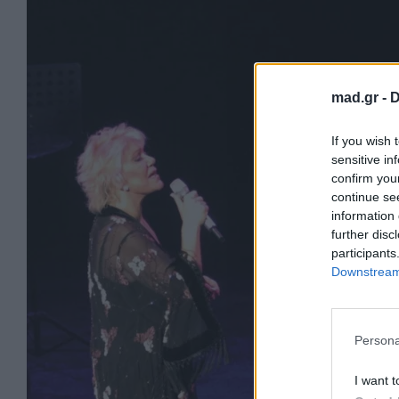
mad.gr -
D
If you wish 
sensitive in
confirm you
continue se
information 
further disc
participants
Downstream 
Persona
I want t