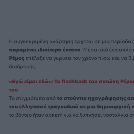
Η συγκεκριμένη ανάρτηση έρχεται σε μια περίοδο
παραμένει ιδιαίτερα έντονο
. Μέσα από ένα απλό
Ρέμος
επέλεξε να γυρίσει τον χρόνο πίσω και να θυ
διαδρομής.
«Εγώ είμαι εδώ»: Το flashback του Αντώνη Ρέμ
του
Το στιγμιότυπο από
το στούντιο ηχογράφησης απ
του ελληνικού τραγουδιού σε μια δημιουργική 
το βόντεο ήταν αρκετή για να ξυπνήσει νοσταλγία σ