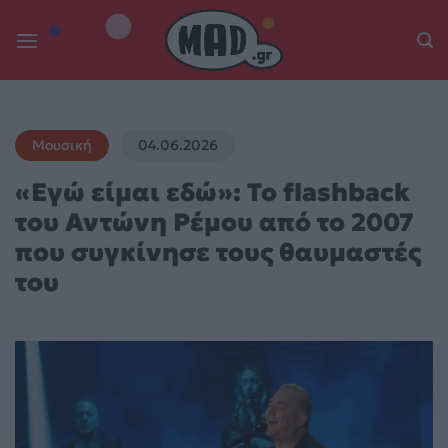
Skip
to
content
Μουσική
04.06.2026
«Εγώ είμαι εδώ»: Το flashback
του Αντώνη Ρέμου από το 2007
που συγκίνησε τους θαυμαστές
του