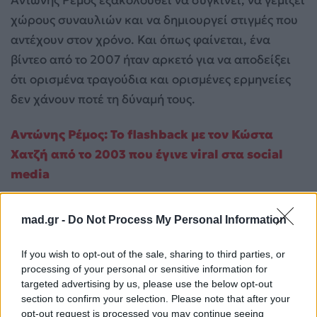
Αντώνης Ρέμος εξακολουθεί να συγκινεί, να γεμίζει
χώρους συναυλιών και να δημιουργεί στιγμές που
αντέχουν στον χρόνο. Και όπως φαίνεται, ένα
βίντεο από το 2007 ήταν αρκετό για να αποδείξει
ότι ορισμένα τραγούδια και ορισμένες ερμηνείες
δεν χάνουν ποτέ τη δύναμή τους.
Αντώνης Ρέμος: Το flashback με τον Κώστα
Χατζή από το 2003 που έγινε viral στα social
media
Για σχόλια, μηνύματα ή φωτογραφικό υλικό
mad.gr -
Do Not Process My Personal Information
σχετικά με το
Mad.gr
, επισκεφτείτε μας στο
Facebook
, επικοινωνήστε μέσω
Twitter
ή
If you wish to opt-out of the sale, sharing to third parties, or
ακολουθήστε μας στο
Instagram
.
processing of your personal or sensitive information for
targeted advertising by us, please use the below opt-out
ΑΝΤΩΝΗΣ ΡΕΜΟΣ
μουσική
section to confirm your selection. Please note that after your
opt-out request is processed you may continue seeing