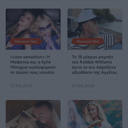
Μουσικά Νέα
Μουσικά Νέα
«Love sensation»: Η
Το 18 μέτρων ρομπότ
Madonna και η Kylie
του Robbie Williams
Minogue κυκλοφορούν
έγινε το πιο παράξενο
το πρώτο τους ντουέτο
αξιοθέατο της Αγγλίας
07.08.2026
07.08.2026