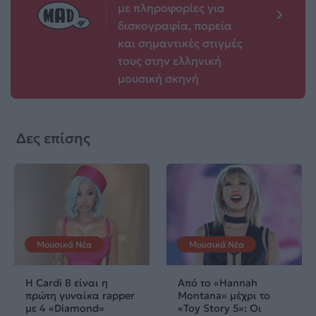
με πληροφορίες για
δισκογραφία, πορεία
και σημαντικές στιγμές
τους στην ελληνική
μουσική σκηνή
Δες επίσης
Μουσικά Νέα
Μουσικά Νέα
Η Cardi B είναι η
Από το «Hannah
πρώτη γυναίκα rapper
Montana» μέχρι το
με 4 «Diamond»
«Toy Story 5»: Οι