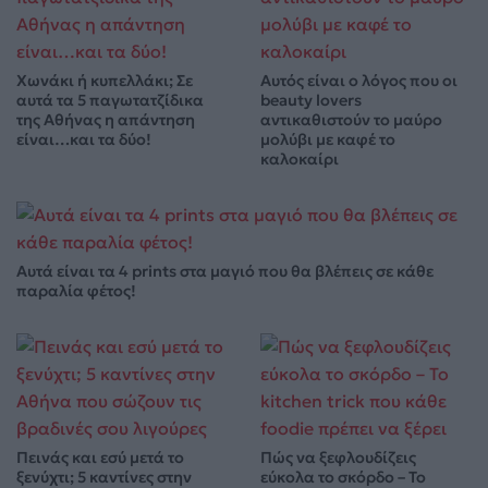
Χωνάκι ή κυπελλάκι; Σε
Αυτός είναι ο λόγος που οι
αυτά τα 5 παγωτατζίδικα
beauty lovers
της Αθήνας η απάντηση
αντικαθιστούν το μαύρο
είναι…και τα δύο!
μολύβι με καφέ το
καλοκαίρι
Αυτά είναι τα 4 prints στα μαγιό που θα βλέπεις σε κάθε
παραλία φέτος!
Πεινάς και εσύ μετά το
Πώς να ξεφλουδίζεις
ξενύχτι; 5 καντίνες στην
εύκολα το σκόρδο – Το