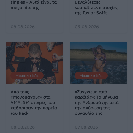
singles – Αυτά είναι τα
μεγαλύτερες
mega hits της
soundtrack επιτυχίες
της Taylor Swift
09.08.2026
09.08.2026
Μουσικά Νέα
Μουσικά Νέα
Από τους
«Συγγνώμη από
«Μονομάχους» στα
καρδιάς»: Το μήνυμα
VMA: 5+1 στιγμές που
της Ανδρομάχης μετά
καθόρισαν την πορεία
την ακύρωση της
του Rack
συναυλία της
08.08.2026
07.08.2026