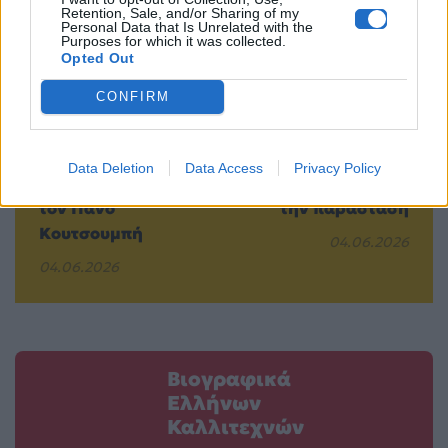
Retention, Sale, and/or Sharing of my
Personal Data that Is Unrelated with the
Purposes for which it was collected.
Opted Out
CONFIRM
Απρόοπτο στην
Ο 4χρονος γιος του
εκπομπή της
Νίκου Απέργη
Κατερίνας
ανέβηκε στη
Data Deletion
Data Access
Privacy Policy
Καινούργιου με
σκηνή και έκλεψε
τον Πάνο
την παράσταση
Κουτσουμπή
04.06.2026
04.06.2026
Βιογραφικά
Ελλήνων
Καλλιτεχνών