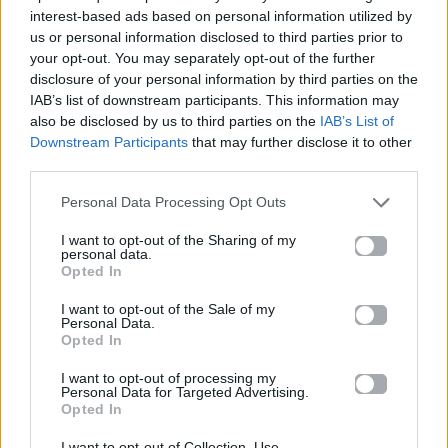
interest-based ads based on personal information utilized by
Ακολουθήστε το
us or personal information disclosed to third parties prior to
Mad.gr στο Google
News
your opt-out. You may separately opt-out of the further
disclosure of your personal information by third parties on the
IAB’s list of downstream participants. This information may
Ακολουθήστε το
also be disclosed by us to third parties on the
IAB’s List of
Mad.gr στο MSN
Downstream Participants
that may further disclose it to other
third parties.
Personal Data Processing Opt Outs
Μοιράσου αυτό το άρθρο
I want to opt-out of the Sharing of my
personal data.
Opted In
I want to opt-out of the Sale of my
Personal Data.
Opted In
I want to opt-out of processing my
Προηγούμενο
Επόμενο
Personal Data for Targeted Advertising.
Opted In
I want to opt-out of Collection, Use,