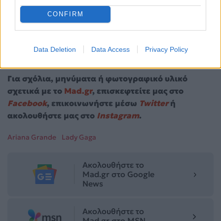
CONFIRM
Data Deletion
Data Access
Privacy Policy
Για σχόλια, μηνύματα ή φωτογραφικό υλικό
σχετικά με το
Mad.gr
, επισκεφτείτε μας στο
Facebook
, επικοινωνήστε μέσω
Twitter
ή
ακολουθήστε μας στο
Instagram
.
Ariana Grande
Lady Gaga
Ακολουθήστε το
Mad.gr στο Google
News
Ακολουθήστε το
Mad.gr στο MSN