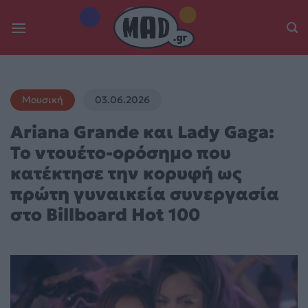
Skip
to
content
Μουσική
03.06.2026
Ariana Grande και Lady Gaga:
Το ντουέτο-ορόσημο που
κατέκτησε την κορυφή ως
πρώτη γυναικεία συνεργασία
στο Billboard Hot 100