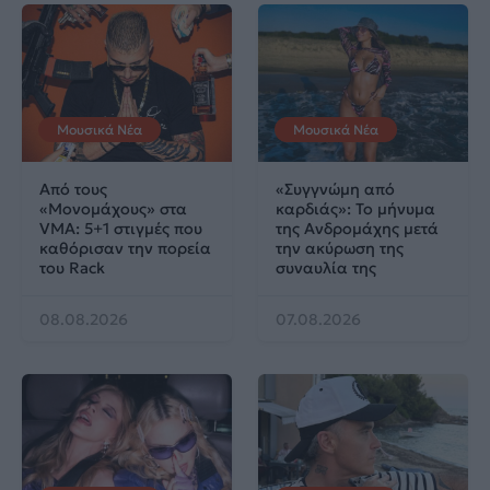
Μουσικά Νέα
Μουσικά Νέα
Από τους
«Συγγνώμη από
«Μονομάχους» στα
καρδιάς»: Το μήνυμα
VMA: 5+1 στιγμές που
της Ανδρομάχης μετά
καθόρισαν την πορεία
την ακύρωση της
του Rack
συναυλία της
08.08.2026
07.08.2026