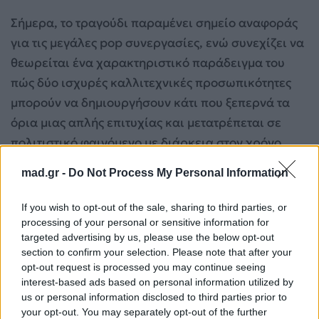
Σήμερα, το τραγούδι παραμένει σημείο αναφοράς
για τις μεγάλες pop συνεργασίες, ενώ συνεχίζει να
θεωρείται ένα χαρακτηριστικό παράδειγμα του
πώς δύο ισχυρές καλλιτεχνικές προσωπικότητες
μπορούν να δημιουργήσουν κάτι που ξεπερνά τα
όρια μιας απλής επιτυχίας και μετατρέπεται σε
πολιτιστικό φαινόμενο με διάρκεια στον χρόνο.
mad.gr -
Do Not Process My Personal Information
Ποιο τραγούδι του Michael Jackson μπήκε ξανά
στο Billboard Hot 100;
If you wish to opt-out of the sale, sharing to third parties, or
processing of your personal or sensitive information for
targeted advertising by us, please use the below opt-out
section to confirm your selection. Please note that after your
opt-out request is processed you may continue seeing
interest-based ads based on personal information utilized by
us or personal information disclosed to third parties prior to
your opt-out. You may separately opt-out of the further