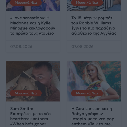
Μουσικά Νέα
Μουσικά Νέα
«Love sensation»: Η
Το 18 μέτρων ρομπότ
Madonna και η Kylie
του Robbie Williams
Minogue κυκλοφορούν
έγινε το πιο παράξενο
το πρώτο τους ντουέτο
αξιοθέατο της Αγγλίας
07.08.2026
07.08.2026
Μουσικά Νέα
Μουσικά Νέα
Sam Smith:
Η Zara Larsson και η
Επιστρέφει με το νέο
Robyn γράφουν
heartbreak anthem
ιστορία με το νέο pop
«When he’s gone»
anthem «Talk to me,