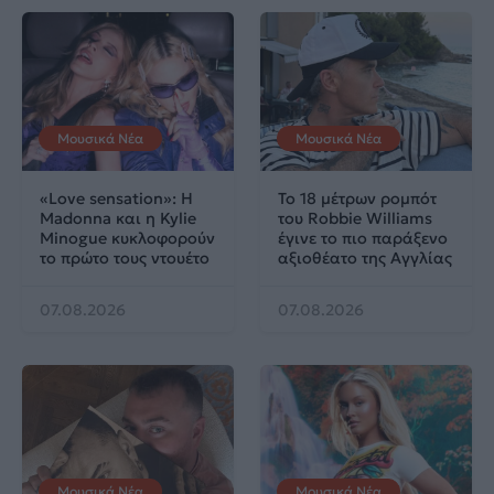
Μουσικά Νέα
Μουσικά Νέα
«Love sensation»: Η
Το 18 μέτρων ρομπότ
Madonna και η Kylie
του Robbie Williams
Minogue κυκλοφορούν
έγινε το πιο παράξενο
το πρώτο τους ντουέτο
αξιοθέατο της Αγγλίας
07.08.2026
07.08.2026
Μουσικά Νέα
Μουσικά Νέα