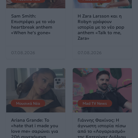
Sam Smith:
Η Zara Larsson και η
Επιστρέφει με το νέο
Robyn γράφουν
heartbreak anthem
ιστορία με το νέο pop
«When he’s gone»
anthem «Talk to me,
Zara»
07.08.2026
07.08.2026
Μουσικά Νέα
Mad TV News
Ariana Grande: Το
Γιάννης Φακίνος: Η
«hate that i made you
άγνωστη ιστορία πίσω
love me» σαρώνει για
από το «Λογαριασμό»
20ή συνεχόμενη
της Κατερίνας Λιόλιου