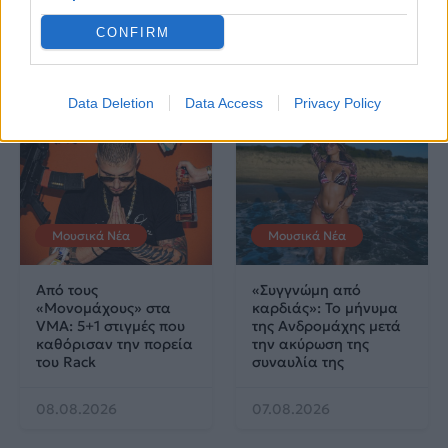
μουσική σκηνή
CONFIRM
Δες επίσης
Data Deletion
Data Access
Privacy Policy
Μουσικά Νέα
Μουσικά Νέα
Από τους
«Συγγνώμη από
«Μονομάχους» στα
καρδιάς»: Το μήνυμα
VMA: 5+1 στιγμές που
της Ανδρομάχης μετά
καθόρισαν την πορεία
την ακύρωση της
του Rack
συναυλία της
08.08.2026
07.08.2026