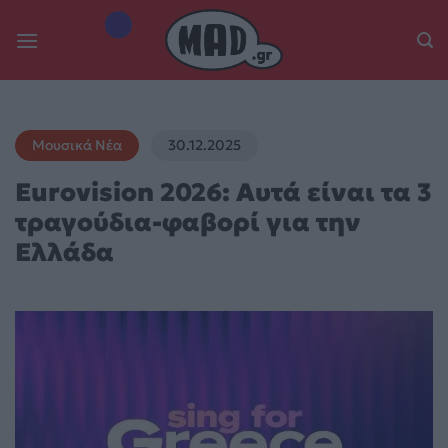
Skip
to
content
Μουσικά Νέα
30.12.2025
Eurovision 2026: Αυτά είναι τα 3
τραγούδια-φαβορί για την
Ελλάδα