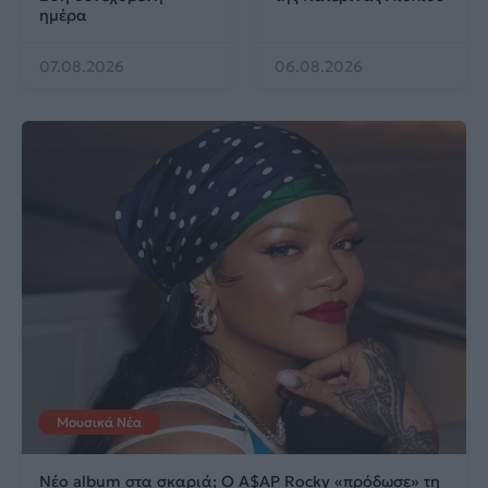
ημέρα
07.08.2026
06.08.2026
Μουσικά Νέα
Νέο album στα σκαριά; Ο A$AP Rocky «πρόδωσε» τη