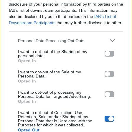
disclosure of your personal information by third parties on the
μεγάλος νικητής
The Voice – Έπιασε
IAB’s list of downstream participants. This information may
του «The Voice of
κορυφή με
also be disclosed by us to third parties on the
IAB’s List of
Greece»
εντυπωσιακά
Downstream Participants
that may further disclose it to other
νούμερα
third parties.
30.12.2025
τηλεθέασης
Personal Data Processing Opt Outs
30.12.2025
I want to opt-out of the Sharing of my
personal data.
Opted In
I want to opt-out of the Sale of my
Personal Data.
Βιογραφικά
Opted In
Ελλήνων
Καλλιτεχνών
I want to opt-out of processing my
Personal Data for Targeted Advertising.
Opted In
με πληροφορίες για
δισκογραφία, πορεία
I want to opt-out of Collection, Use,
Retention, Sale, and/or Sharing of my
και σημαντικές στιγμές
Personal Data that Is Unrelated with the
τους στην ελληνική
Purposes for which it was collected.
Opted Out