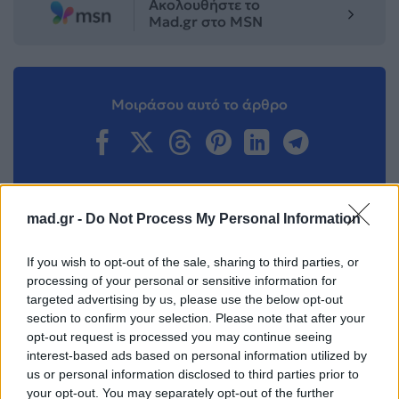
Ακολουθήστε το
Mad.gr στο MSN
Μοιράσου αυτό το άρθρο
mad.gr -
Do Not Process My Personal Information
Προηγούμενο
Επόμενο
If you wish to opt-out of the sale, sharing to third parties, or
processing of your personal or sensitive information for
targeted advertising by us, please use the below opt-out
section to confirm your selection. Please note that after your
opt-out request is processed you may continue seeing
interest-based ads based on personal information utilized by
us or personal information disclosed to third parties prior to
your opt-out. You may separately opt-out of the further
Αυτός είναι ο
Θρίαμβος για το