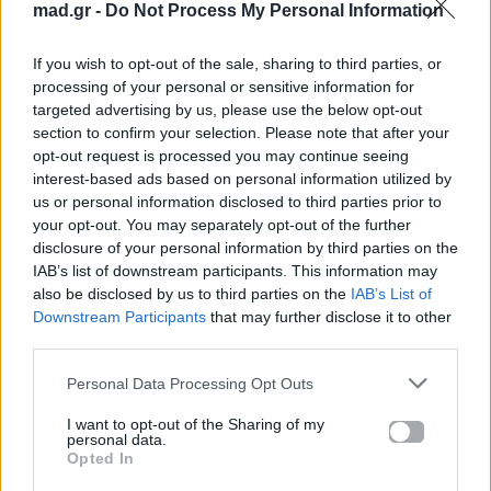
mad.gr -
Do Not Process My Personal Information
Μονακό
If you wish to opt-out of the sale, sharing to third parties, or
processing of your personal or sensitive information for
targeted advertising by us, please use the below opt-out
Για σχόλια, μηνύματα ή φωτογραφικό υλικό
section to confirm your selection. Please note that after your
σχετικά με το
Mad.gr
, επισκεφτείτε μας στο
opt-out request is processed you may continue seeing
interest-based ads based on personal information utilized by
Facebook
, επικοινωνήστε μέσω
Twitter
ή
us or personal information disclosed to third parties prior to
ακολουθήστε μας στο
Instagram
.
your opt-out. You may separately opt-out of the further
disclosure of your personal information by third parties on the
Apon
ΣΧΕΣΗ
IAB’s list of downstream participants. This information may
also be disclosed by us to third parties on the
IAB’s List of
Downstream Participants
that may further disclose it to other
Ακολουθήστε το
Mad.gr στο Google
third parties.
News
Personal Data Processing Opt Outs
Ακολουθήστε το
I want to opt-out of the Sharing of my
personal data.
Mad.gr στο MSN
Opted In