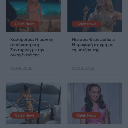
Celeb News
Celeb News
Καλομοίρα: Η μαγική
Νατάσα Θεοδωρίδου:
απόδραση στη
Η τρυφερή στιγμή με
Σαντορίνη με την
τη μητέρα της
οικογένειά της
07.08.2026
07.08.2026
Celeb News
Celeb News