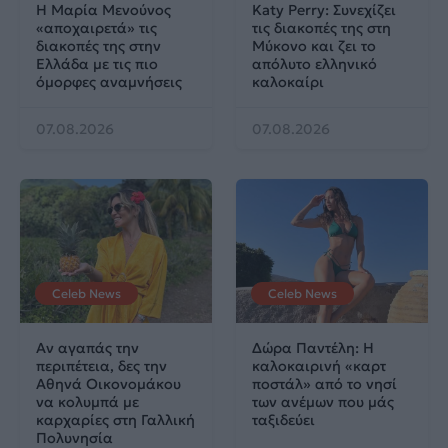
Η Μαρία Μενούνος
Katy Perry: Συνεχίζει
«αποχαιρετά» τις
τις διακοπές της στη
διακοπές της στην
Μύκονο και ζει το
Ελλάδα με τις πιο
απόλυτο ελληνικό
όμορφες αναμνήσεις
καλοκαίρι
07.08.2026
07.08.2026
Celeb News
Celeb News
Αν αγαπάς την
Δώρα Παντέλη: Η
περιπέτεια, δες την
καλοκαιρινή «καρτ
Αθηνά Οικονομάκου
ποστάλ» από το νησί
να κολυμπά με
των ανέμων που μάς
καρχαρίες στη Γαλλική
ταξιδεύει
Πολυνησία