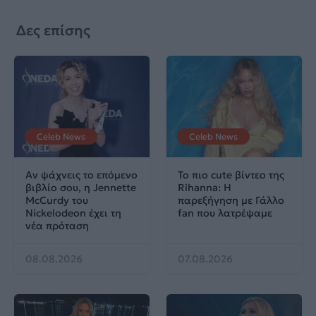
Δες επίσης
Celeb News
Celeb News
Αν ψάχνεις το επόμενο
Το πιο cute βίντεο της
βιβλίο σου, η Jennette
Rihanna: Η
McCurdy του
παρεξήγηση με Γάλλο
Nickelodeon έχει τη
fan που λατρέψαμε
νέα πρόταση
08.08.2026
07.08.2026