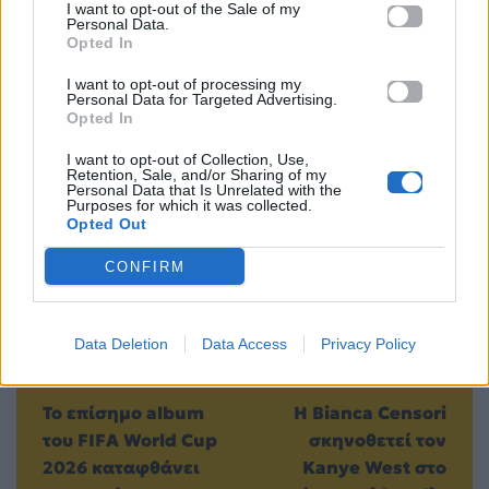
I want to opt-out of the Sale of my
Personal Data.
Opted In
Μοιράσου αυτό το άρθρο
I want to opt-out of processing my
Personal Data for Targeted Advertising.
Opted In
I want to opt-out of Collection, Use,
Retention, Sale, and/or Sharing of my
Personal Data that Is Unrelated with the
Purposes for which it was collected.
Προηγούμενο
Επόμενο
Opted Out
CONFIRM
Data Deletion
Data Access
Privacy Policy
Το επίσημο album
Η Bianca Censori
του FIFA World Cup
σκηνοθετεί τον
2026 καταφθάνει
Kanye West στο