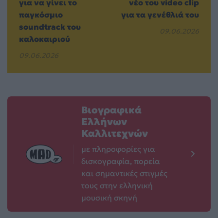
για να γίνει το
νέο του video clip
παγκόσμιο
για τα γενέθλιά του
soundtrack του
09.06.2026
καλοκαιριού
09.06.2026
Βιογραφικά
Ελλήνων
Καλλιτεχνών
με πληροφορίες για
δισκογραφία, πορεία
και σημαντικές στιγμές
τους στην ελληνική
μουσική σκηνή