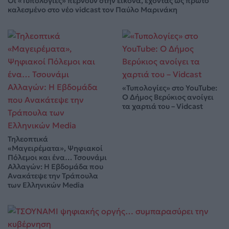
Οι «Τυπολογίες» περνούν στην εικόνα, έχοντας ως πρώτο
καλεσμένο στο νέο vidcast τον Παύλο Μαρινάκη
«Τυπολογίες» στο YouTube:
Ο Δήμος Βερύκιος ανοίγει
τα χαρτιά του – Vidcast
Τηλεοπτικά
«Μαγειρέματα», Ψηφιακοί
Πόλεμοι και ένα… Τσουνάμι
Αλλαγών: Η Εβδομάδα που
Ανακάτεψε την Τράπουλα
των Ελληνικών Media