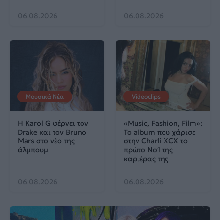
06.08.2026
06.08.2026
Μουσικά Νέα
Videoclips
Η Karol G φέρνει τον
«Music, Fashion, Film»:
Drake και τον Bruno
Το album που χάρισε
Mars στο νέο της
στην Charli XCX το
άλμπουμ
πρώτο No1 της
καριέρας της
06.08.2026
06.08.2026