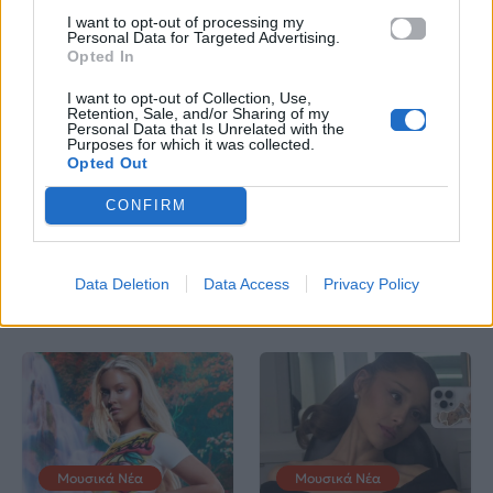
I want to opt-out of processing my
Personal Data for Targeted Advertising.
Opted In
I want to opt-out of Collection, Use,
Retention, Sale, and/or Sharing of my
Μουσικά Νέα
Μουσικά Νέα
Personal Data that Is Unrelated with the
Purposes for which it was collected.
Opted Out
Το 18 μέτρων ρομπότ
Sam Smith:
του Robbie Williams
Επιστρέφει με το νέο
CONFIRM
έγινε το πιο παράξενο
heartbreak anthem
αξιοθέατο της Αγγλίας
«When he’s gone»
Data Deletion
Data Access
Privacy Policy
07.08.2026
07.08.2026
Μουσικά Νέα
Μουσικά Νέα