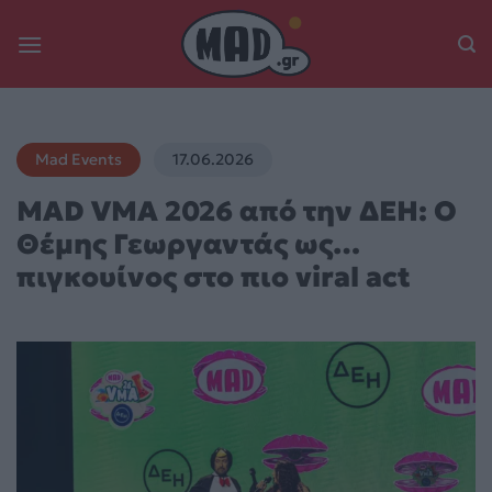
Skip
to
content
Mad Events
17.06.2026
MAD VMA 2026 από την ΔΕΗ: Ο
Θέμης Γεωργαντάς ως…
πιγκουίνος στο πιο viral act