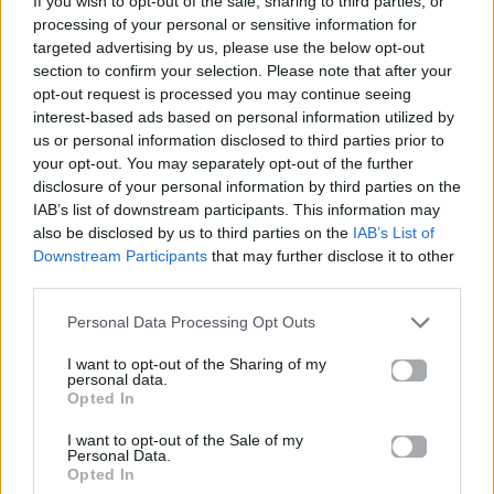
από την ΔΕΗ
If you wish to opt-out of the sale, sharing to third parties, or
17.06.2026
processing of your personal or sensitive information for
17.06.2026
targeted advertising by us, please use the below opt-out
section to confirm your selection. Please note that after your
opt-out request is processed you may continue seeing
interest-based ads based on personal information utilized by
us or personal information disclosed to third parties prior to
Βιογραφικά
your opt-out. You may separately opt-out of the further
Ελλήνων
disclosure of your personal information by third parties on the
IAB’s list of downstream participants. This information may
Καλλιτεχνών
also be disclosed by us to third parties on the
IAB’s List of
με πληροφορίες για
Downstream Participants
that may further disclose it to other
δισκογραφία, πορεία
third parties.
και σημαντικές στιγμές
Personal Data Processing Opt Outs
τους στην ελληνική
μουσική σκηνή
I want to opt-out of the Sharing of my
personal data.
Opted In
I want to opt-out of the Sale of my
Δες επίσης
Personal Data.
Opted In