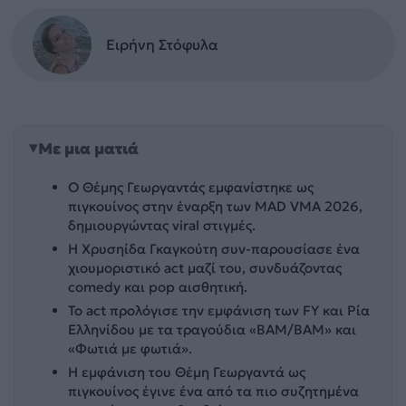
Ειρήνη Στόφυλα
Με μια ματιά
Ο Θέμης Γεωργαντάς εμφανίστηκε ως
πιγκουίνος στην έναρξη των MAD VMA 2026,
δημιουργώντας viral στιγμές.
Η Χρυσηίδα Γκαγκούτη συν-παρουσίασε ένα
χιουμοριστικό act μαζί του, συνδυάζοντας
comedy και pop αισθητική.
Το act προλόγισε την εμφάνιση των FY και Ρία
Ελληνίδου με τα τραγούδια «BAM/BAM» και
«Φωτιά με φωτιά».
Η εμφάνιση του Θέμη Γεωργαντά ως
πιγκουίνος έγινε ένα από τα πιο συζητημένα