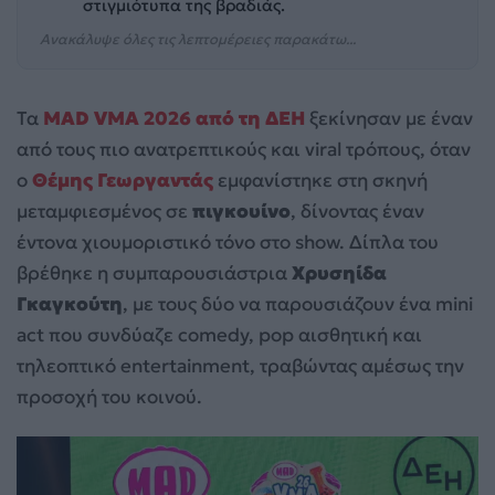
στιγμιότυπα της βραδιάς.
Ανακάλυψε όλες τις λεπτομέρειες παρακάτω...
Τα
MAD VMA 2026 από τη ΔΕΗ
ξεκίνησαν με έναν
από τους πιο ανατρεπτικούς και viral τρόπους, όταν
ο
Θέμης Γεωργαντάς
εμφανίστηκε στη σκηνή
μεταμφιεσμένος σε
πιγκουίνο
, δίνοντας έναν
έντονα χιουμοριστικό τόνο στο show. Δίπλα του
βρέθηκε η συμπαρουσιάστρια
Χρυσηίδα
Γκαγκούτη
, με τους δύο να παρουσιάζουν ένα mini
act που συνδύαζε comedy, pop αισθητική και
τηλεοπτικό entertainment, τραβώντας αμέσως την
προσοχή του κοινού.