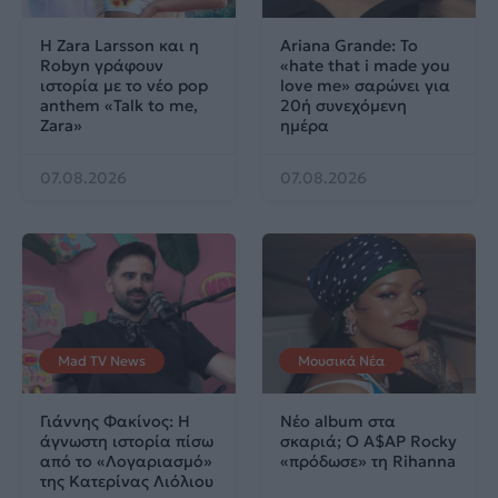
Η Zara Larsson και η
Ariana Grande: Το
Robyn γράφουν
«hate that i made you
ιστορία με το νέο pop
love me» σαρώνει για
anthem «Talk to me,
20ή συνεχόμενη
Zara»
ημέρα
07.08.2026
07.08.2026
Mad TV News
Μουσικά Νέα
Γιάννης Φακίνος: Η
Νέο album στα
άγνωστη ιστορία πίσω
σκαριά; Ο A$AP Rocky
από το «Λογαριασμό»
«πρόδωσε» τη Rihanna
της Κατερίνας Λιόλιου