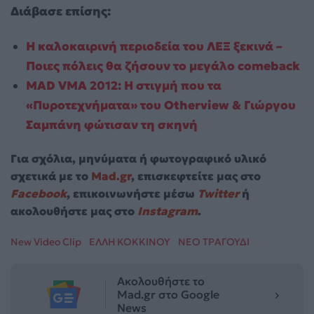
Διάβασε επίσης:
Η καλοκαιρινή περιοδεία του ΛΕΞ ξεκινά –
Ποιες πόλεις θα ζήσουν το μεγάλο comeback
MAD VMA 2012: Η στιγμή που τα
«Πυροτεχνήματα» του Otherview & Γιώργου
Σαμπάνη φώτισαν τη σκηνή
Για σχόλια, μηνύματα ή φωτογραφικό υλικό
σχετικά με το
Mad.gr
, επισκεφτείτε μας στο
Facebook
, επικοινωνήστε μέσω
Twitter
ή
ακολουθήστε μας στο
Instagram
.
New Video Clip
ΕΛΛΗ ΚΟΚΚΙΝΟΥ
ΝΕΟ ΤΡΑΓΟΥΔΙ
Ακολουθήστε το
Mad.gr στο Google
News