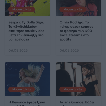
Μουσικά Νέα
Μουσικά Νέα
aespa x Ty Dolla $ign:
Olivia Rodrigo: To
Το «Switchblade»
«drop dead» έσπασε
απέκτησε music video
το φράγμα των 400
μετά την έκπληξη στο
εκατ. streams στο
Lollapalooza
spotify
06.08.2026
06.08.2026
Μουσικά Νέα
Μουσικά Νέα
Η Beyoncé έφερε ξανά
Ariana Grande: Βάζει