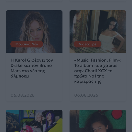
Μουσικά Νέα
Videoclips
Η Karol G φέρνει τον
«Music, Fashion, Film»:
Drake και τον Bruno
Το album που χάρισε
Mars στο νέο της
στην Charli XCX το
άλμπουμ
πρώτο No1 της
καριέρας της
06.08.2026
06.08.2026