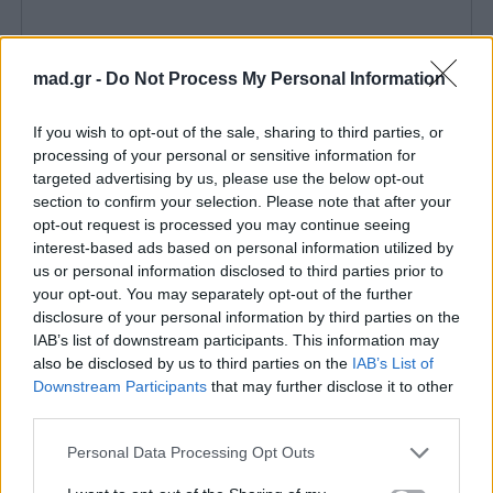
mad.gr -
Do Not Process My Personal Information
If you wish to opt-out of the sale, sharing to third parties, or
processing of your personal or sensitive information for
targeted advertising by us, please use the below opt-out
section to confirm your selection. Please note that after your
opt-out request is processed you may continue seeing
interest-based ads based on personal information utilized by
us or personal information disclosed to third parties prior to
your opt-out. You may separately opt-out of the further
disclosure of your personal information by third parties on the
IAB’s list of downstream participants. This information may
Τη
σκηνοθεσία
υπογράφει ο
Steven Airth
, ο
also be disclosed by us to third parties on the
IAB’s List of
οποίος δημιούργησε ένα
clip γεμάτο έντονα
Downstream Participants
that may further disclose it to other
third parties.
χρώματα, καλοκαιρινές εικόνες, χαρούμενη
διάθεση και ασταμάτητο ρυθμό
. Το αποτέλεσμα
Personal Data Processing Opt Outs
συνδυάζει ιδανικά τη μουσική ταυτότητα του