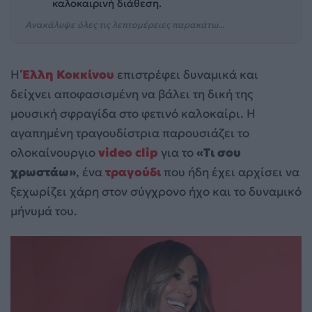
καλοκαιρινή διάθεση.
Ανακάλυψε όλες τις λεπτομέρειες παρακάτω...
Η
Έλλη Κοκκίνου
επιστρέφει δυναμικά και
δείχνει αποφασισμένη να βάλει τη δική της
μουσική σφραγίδα στο φετινό καλοκαίρι. Η
αγαπημένη τραγουδίστρια παρουσιάζει το
ολοκαίνουργιο
video clip
για το
«Τι σου
χρωστάω»
, ένα
τραγούδι
που ήδη έχει αρχίσει να
ξεχωρίζει χάρη στον σύγχρονο ήχο και το δυναμικό
μήνυμά του.