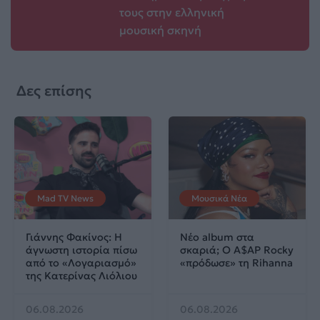
τους στην ελληνική
μουσική σκηνή
Δες επίσης
Mad TV News
Μουσικά Νέα
Γιάννης Φακίνος: Η
Νέο album στα
άγνωστη ιστορία πίσω
σκαριά; Ο A$AP Rocky
από το «Λογαριασμό»
«πρόδωσε» τη Rihanna
της Κατερίνας Λιόλιου
06.08.2026
06.08.2026