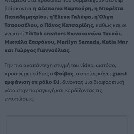
Ανάμεσα στα πρόσωπα που συμμετέχουν στο clip
βρίσκονται
η Δέσποινα Καμπούρη, η Ντορέττα
Παπαδημητρίου, η Έλενα Γαλύφα, η Όλγα
Τσαουσέλου, ο Πάνος Κατσαρίδης
, καθώς και οι
γνωστοί
TikTok creators Κωνσταντίνα Τσεκάι,
Μικαέλα Στεφάνου, Marilyn Samada, Katia Mnr
και Γιώργος Γιαννούλιας
.
Την πιο αναπάντεχη στιγμή του video, ωστόσο,
προσφέρει ο ίδιος ο
Φοίβος
, ο οποίος κάνει
guest
εμφάνιση σε ρόλο DJ
, δίνοντας μια διαφορετική
νότα στην παραγωγή και κερδίζοντας τις
εντυπώσεις.