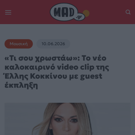
Skip
to
content
Μουσική
10.06.2026
«Τι σου χρωστάω»: Το νέο
καλοκαιρινό video clip της
Έλλης Κοκκίνου με guest
έκπληξη