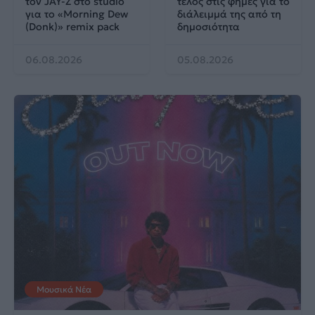
τον JAY-Z στο studio
τέλος στις φήμες για το
για το «Morning Dew
διάλειμμά της από τη
(Donk)» remix pack
δημοσιότητα
06.08.2026
05.08.2026
Μουσικά Νέα