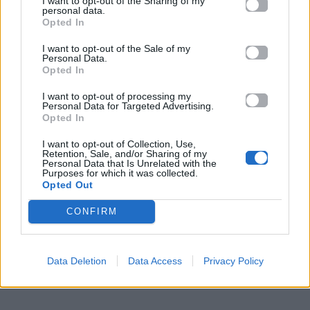
I want to opt-out of the Sharing of my
Φοίβου με τη σκηνική παρουσία της Έλλης
personal data.
Opted In
Κοκκίνου, δημιουργώντας ένα οπτικοακουστικό
αποτέλεσμα που δύσκολα περνά απαρατήρητο.
I want to opt-out of the Sale of my
Personal Data.
Opted In
Με το
«Τι σου χρωστάω»
, η
Έλλη Κοκκίνου
δεν
I want to opt-out of processing my
παρουσιάζει απλώς ένα
νέο τραγούδι
, αλλά μια
Personal Data for Targeted Advertising.
Opted In
ολοκληρωμένη πρόταση γεμάτη ενέργεια,
αυτοπεποίθηση και καλοκαιρινό αέρα. Το video
I want to opt-out of Collection, Use,
Retention, Sale, and/or Sharing of my
clip έρχεται να συμπληρώσει ιδανικά το μήνυμα
Personal Data that Is Unrelated with the
Purposes for which it was collected.
του τραγουδιού, υπενθυμίζοντας πως η ζωή
Opted Out
συνεχίζεται καλύτερα όταν αφήνουμε πίσω όσα
CONFIRM
μας βαραίνουν.
Data Deletion
Data Access
Privacy Policy